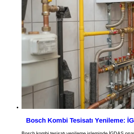
Bosch Kombi Tesisatı Yenileme: İ
Bosch kombi tesisatı yenileme işleminde İGDAŞ onaylı