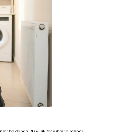
ler hakkında 20 yıllık tecrübeyle rehber.