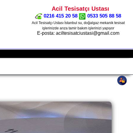
Acil Tesisatçı Ustası
0216 415 20 58
0533 505 88 58
Acil Tesisatçı Ustası İstanbul su, doğalgaz mekanik tesisat
işlerinizde arıza tamir bakım işlerinizi yapıyor
E-posta: aciltesisatciustasi@gmail.com