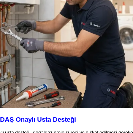
GDAŞ Onaylı Usta Desteği
 usta desteği, doğalgaz proje süreci ve dikkat edilmesi gereken