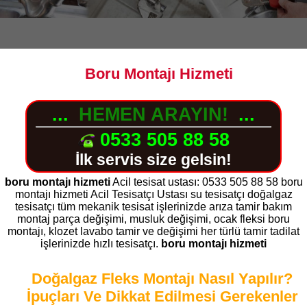
Boru Montajı Hizmeti
...
HEMEN ARAYIN!
...
0533 505 88 58
İlk servis size gelsin!
boru montajı hizmeti
Acil tesisat ustası: 0533 505 88 58 boru
montajı hizmeti Acil Tesisatçı Ustası su tesisatçı doğalgaz
tesisatçı tüm mekanik tesisat işlerinizde arıza tamir bakım
montaj parça değişimi, musluk değişimi, ocak fleksi boru
montajı, klozet lavabo tamir ve değişimi her türlü tamir tadilat
işlerinizde hızlı tesisatçı.
boru montajı hizmeti
Doğalgaz Fleks Montajı Nasıl Yapılır?
İpuçları Ve Dikkat Edilmesi Gerekenler