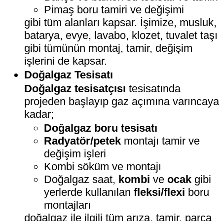
Pimaş boru tamiri ve değişimi
gibi tüm alanları kapsar. İşimize, musluk,
batarya, evye, lavabo, klozet, tuvalet taşı
gibi tümünün montaj, tamir, değişim
işlerini de kapsar.
Doğalgaz Tesisatı
Doğalgaz tesisatçısı
tesisatında
projeden başlayıp gaz açımına varıncaya
kadar;
Doğalgaz boru tesisatı
Radyatör/petek
montajı tamir ve
değişim işleri
Kombi söküm ve montajı
Doğalgaz saat,
kombi
ve
ocak
gibi
yerlerde kullanılan
fleksi/flexi
boru
montajları
doğalgaz ile ilgili tüm arıza, tamir, parça