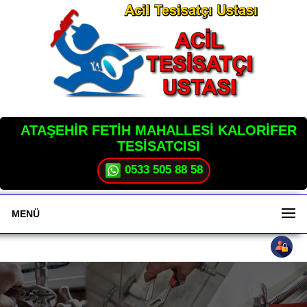
ATAŞEHİR FETİH MAHALLESİ KALORİFER
TESİSATCISI
0533 505 88 58
MENÜ