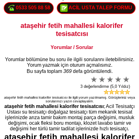
0533 505 88 58
ACİL USTA TALEP FORMU
ataşehir fetih mahallesi kalorifer
tesisatcısı
Yorumlar / Sorular
Yorumlar bölümüne bu soru ile ilgili sorularını iletebilirsiniz.
Yorum yazmak için oturum açmalısınız.
Bu sayfa toplam
369
defa görüntülendi.
3 değerlendirme (5,0 Yıldız)
ataşehir fetih mahallesi kalorifer tesisatcısı
ile ilgili yorum yazılmamış. Görüşleriniz veya
sorularınızı yazın cevaplayalım.
ataşehir fetih mahallesi kalorifer tesisatcısı
; Acil Tesisatçı
Ustası su tesisatçı doğalgaz tesisatçı tüm mekanik tesisat
işlerinizde arıza tamir bakım montaj parça değişimi, musluk
değişimi, ocak fleksi boru montajı, klozet lavabo tamir ve
değişimi her türlü tamir tadilat işlerinizde hızlı tesisatçı.
ataşehir fetih mahallesi kalorifer