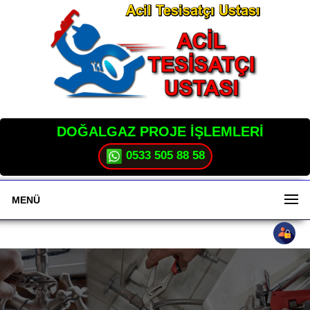
DOĞALGAZ PROJE İŞLEMLERİ
0533 505 88 58
MENÜ