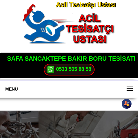
SAFA SANCAKTEPE BAKIR BORU TESİSATI
0533 505 88 58
MENÜ