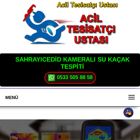
SAHRAYICEDİD KAMERALI SU KAÇAK
TESPİTİ
0533 505 88 58
MENÜ