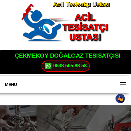
ÇEKMEKÖY DOĞALGAZ TESİSATÇISI
0533 505 88 58
MENÜ