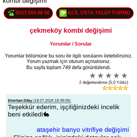
kombi değişimi
0533 505 88 58
ACİL USTA TALEP FORMU
çekmeköy kombi değişimi
Yorumlar / Sorular
Yorumlar bölümüne bu soru ile ilgili sorularını iletebilirsiniz.
Yorum yazmak için oturum açmalısınız.
Bu sayfa toplam
749
defa görüntülendi.
2 değerlendirme (5,0 Yıldız)
Emirhan Dilay
(18.07.2026 18:38:09):
Teşekkür ederim, işçiliğinizdeki incelik
beni etkiledi🐇
ataşehir banyo vitrifiye değişimi