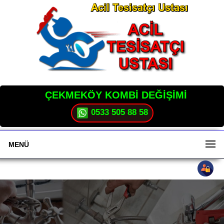
ÇEKMEKÖY KOMBİ DEĞİŞİMİ
0533 505 88 58
MENÜ