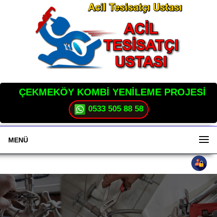
ÇEKMEKÖY KOMBİ YENİLEME PROJESİ
0533 505 88 58
MENÜ