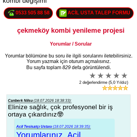
kombi değişimi
0533 505 88 58
ACİL USTA TALEP FORMU
çekmeköy kombi yenileme projesi
Yorumlar / Sorular
Yorumlar bölümüne bu soru ile ilgili sorularını iletebilirsiniz.
Yorum yazmak için oturum açmalısınız.
Bu sayfa toplam
829
defa görüntülendi.
2 değerlendirme (5,0 Yıldız)
Canberk Nilsu
(18.07.2026 18:38:33):
Elinize sağlık, çok profesyonel bir iş
ortaya çıkardınız🤓
Acil Tesisatçı Ustası
(18.07.2026 18:39:35):
Yorumlarınız, Acil