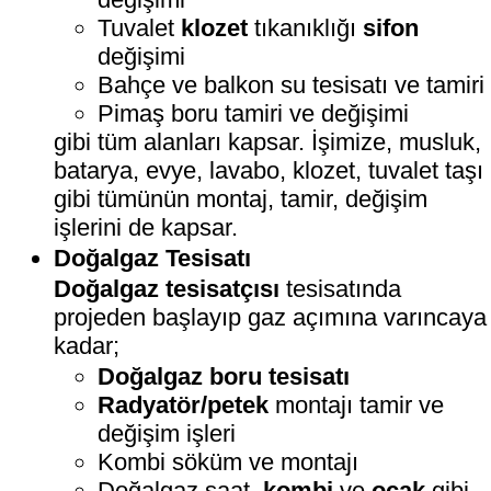
Tuvalet
klozet
tıkanıklığı
sifon
değişimi
Bahçe ve balkon su tesisatı ve tamiri
Pimaş boru tamiri ve değişimi
gibi tüm alanları kapsar. İşimize, musluk,
batarya, evye, lavabo, klozet, tuvalet taşı
gibi tümünün montaj, tamir, değişim
işlerini de kapsar.
Doğalgaz Tesisatı
Doğalgaz tesisatçısı
tesisatında
projeden başlayıp gaz açımına varıncaya
kadar;
Doğalgaz boru tesisatı
Radyatör/petek
montajı tamir ve
değişim işleri
Kombi söküm ve montajı
Doğalgaz saat,
kombi
ve
ocak
gibi