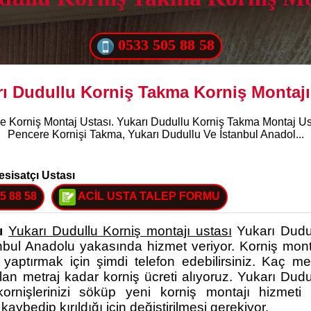
0533 505 88 58
ı Dudullu Korniş Takma Korniş Montajı
e Korniş Montaj Ustası. Yukarı Dudullu Korniş Takma Montaj Ust
Pencere Kornişi Takma, Yukarı Dudullu Ve İstanbul Anadol...
esisatçı Ustası
5 88 58
ACİL USTA TALEP FORMU
ı
Yukarı Dudullu Korniş montajı ustası
Yukarı Dudu
nbul Anadolu yakasında hizmet veriyor. Korniş mont
 yaptırmak için şimdi telefon edebilirsiniz. Kaç me
lan metraj kadar korniş ücreti alıyoruz. Yukarı Dudu
rnişlerinizi söküp yeni korniş montajı hizmeti
kaybedip kırıldığı için değiştirilmesi gerekiyor.