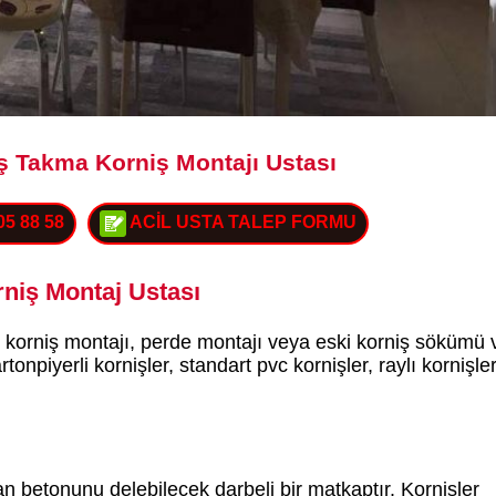
ş Takma Korniş Montajı Ustası
05 88 58
ACİL USTA TALEP FORMU
niş Montaj Ustası
 korniş montajı, perde montajı veya eski korniş sökümü 
tonpiyerli kornişler, standart pvc kornişler, raylı kornişle
 betonunu delebilecek darbeli bir matkaptır. Kornişler