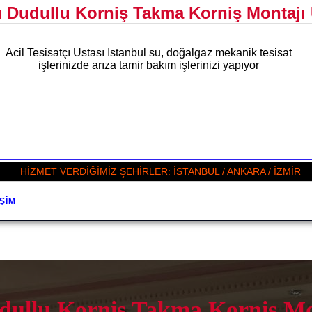
ı Dudullu Korniş Takma Korniş Montajı 
Acil Tesisatçı Ustası İstanbul su, doğalgaz mekanik tesisat
işlerinizde arıza tamir bakım işlerinizi yapıyor
HİZMET VERDİĞİMİZ ŞEHİRLER: İSTANBUL / ANKARA / İZMİR
IŞIM
dullu Korniş Takma Korniş Mon