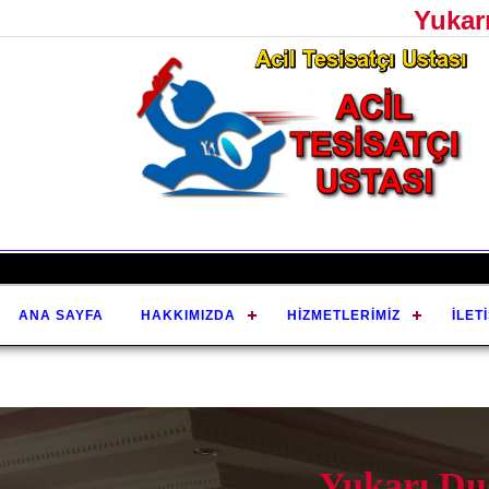
Yukar
ANA SAYFA
HAKKIMIZDA
HIZMETLERIMIZ
İLET
Yukarı Du