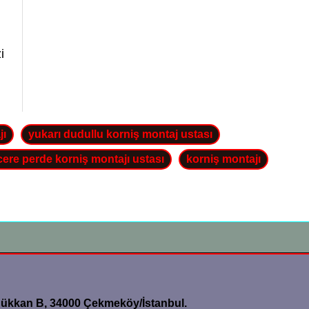
i
jı
yukarı dudullu korniş montaj ustası
ere perde korniş montajı ustası
korniş montajı
dükkan B, 34000 Çekmeköy/İstanbul.