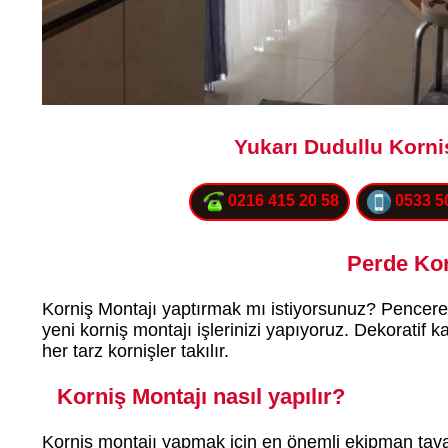
Yukarı Dudullu Korni
0216 415 20 58
0533 5
Perde Kor
Korniş Montajı yaptırmak mı istiyorsunuz? Pencere
yeni korniş montajı işlerinizi yapıyoruz. Dekoratif kar
her tarz kornişler takılır.
Korniş Montajı nasıl yapılır?
Korniş montajı yapmak için en önemli ekipman tavan