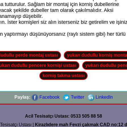
na tutturulur. Sağlam bir montaj için korniş dubellerine
cak şekilde dubeller tam olarak çakılmalıdır. Aksi
anamayıp düşebilir.
. İster kornişleri siz alın isterseniz biz getirelim ve işiniz
n yaptırmayı düşünüyorsanız (raylı sistem gibi) her türlü
dudullu perde montaj ustası
yukarı dudullu korniş monta
ukarı dudullu pencere kornişi ustası
yukarı dudullu penc
korniş takma ustası
Paylaş:
Facebook
Twitter
LinkedIn
Acil Tesisatçı Ustası: 0533 505 88 58
Tesisatçı Ustası |
Kirazlıdere mah Fevzi çakmak CAD no:12 