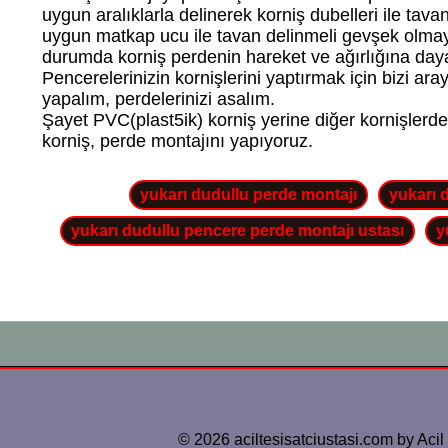
uygun aralıklarla delinerek korniş dubelleri ile tava
uygun matkap ucu ile tavan delinmeli gevşek olmaya
durumda korniş perdenin hareket ve ağırlığına day
Pencerelerinizin kornişlerini yaptırmak için bizi arayın
yapalım, perdelerinizi asalım.
Şayet PVC(plast5ik) korniş yerine diğer kornişlerde
korniş, perde montajını yapıyoruz.
yukarı dudullu perde montajı
yukarı 
yukarı dudullu pencere perde montajı ustası
y
© 2026 aciltesisatciustasi.com by Acil 