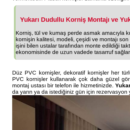
Yukarı Dudullu Korniş Montajı ve Yu
Korniş, tül ve kumaş perde asmak amacıyla kull
kornişin kalitesi, modeli, çeşidi ve montajı son
işini bilen ustalar tarafından monte edildiği tak
ekonomisinde de uzun vadede tasarruf sağlan
Düz PVC kornişler, dekoratif kornişler her türl
PVC kornişler kullanarak çok daha güzel görü
montaj ustası bir telefon ile hizmetinizde.
Yukar
da yarın ya da istediğiniz gün için rezervasyon ya