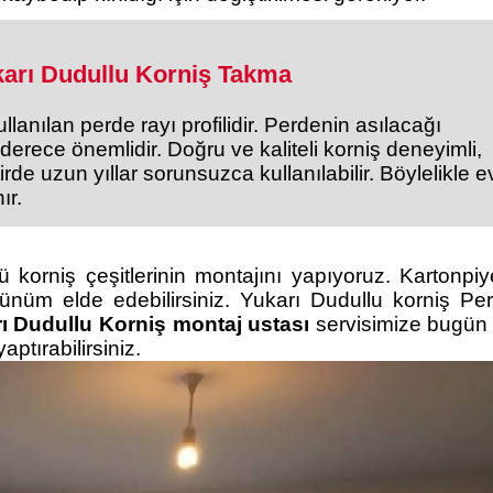
karı Dudullu Korniş Takma
anılan perde rayı profilidir. Perdenin asılacağı
 derece önemlidir. Doğru ve kaliteli korniş deneyimli,
tirde uzun yıllar sorunsuzca kullanılabilir. Böylelikle e
ır.
ü korniş çeşitlerinin montajını yapıyoruz. Kartonpiye
nüm elde edebilirsiniz. Yukarı Dudullu korniş Pe
ı Dudullu Korniş montaj ustası
servisimize bugün
ptırabilirsiniz.