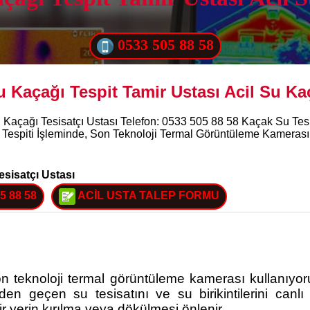
0533 505 88 58
u Kaçağı Tespit Tamir Ustası Acil Su Kaç
u Kaçağı Tesisatçı Ustası Telefon: 0533 505 88 58 Kaçak Su Tes
 Tespiti İşleminde, Son Teknoloji Termal Görüntüleme Kamerası 
esisatçı Ustası
5 88 58
ACİL USTA TALEP FORMU
on teknoloji termal görüntüleme kamerası kullanıyor
n geçen su tesisatını ve su birikintilerini canlı 
r yerin kırılma veya dökülmesi önlenir.