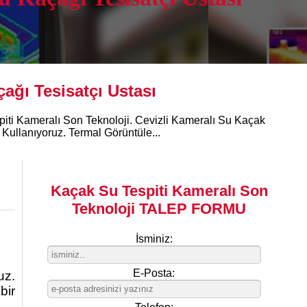
ağı Tesisatçı Ustası
piti Kameralı Son Teknoloji. Cevizli Kameralı Su Kaçak
Kullanıyoruz. Termal Görüntüle...
Kaçak Su Tespiti Kameralı Son
Teknoloji TALEP FORMU
İsminiz:
E-Posta:
uz.
bir