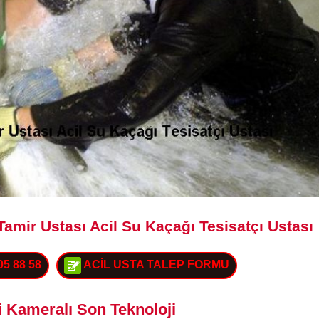
Tamir Ustası Acil Su Kaçağı Tesisatçı Ustası
05 88 58
ACİL USTA TALEP FORMU
i Kameralı Son Teknoloji