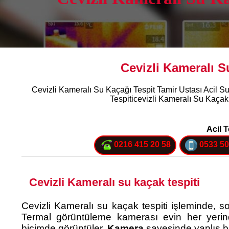
Cevizli Kameralı S
Cevizli Kameralı Su Kaçağı Tespit Tamir Ustası Acil S
Tespiticevizli Kameralı Su Kaçak
Acil T
0216 415 20 58
0533 50
Cevizli Kameralı su kaçak tespiti
Cevizli Kameralı su kaçak tespiti işleminde, s
Termal görüntüleme kamerası evin her yerinde
biçimde görüntüler.
Kamera
sayesinde yanlış bi