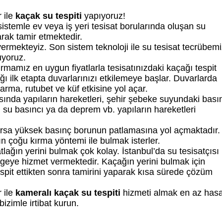
 ile
kaçak su tespiti
yapıyoruz!
sistemle ev veya iş yeri tesisat borularında oluşan su
larak tamir etmektedir.
vermekteyiz. Son sistem teknoloji ile su tesisat tecrübemi
luyoruz.
rmamız en uygun fiyatlarla tesisatınızdaki kaçağı tespit
ğı ilk etapta duvarlarınızı etkilemeye başlar. Duvarlarda
ma, rutubet ve küf etkisine yol açar.
ında yapıların hareketleri, şehir şebeke suyundaki bası
n su basıncı ya da deprem vb. yapıların hareketleri
varsa yüksek basınç borunun patlamasına yol açmaktadır.
rın çoğu kırma yöntemi ile bulmak isterler.
tlağın yerini bulmak çok kolay. İstanbul’da su tesisatçısı
lgeye hizmet vermektedir. Kaçağın yerini bulmak için
spit ettikten sonra tamirini yaparak kısa sürede çözüm
 ile
kameralı kaçak su tespiti
hizmeti almak en az has
bizimle irtibat kurun.