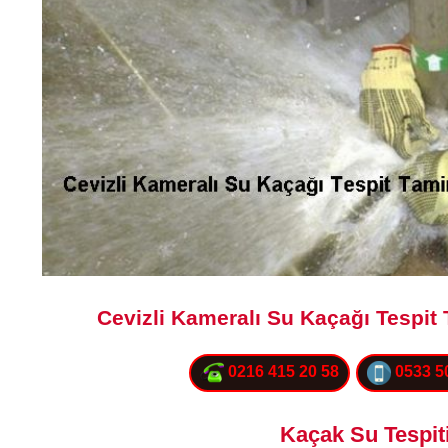
Cevizli Kameralı Su Kaçağı Tespit 
0216 415 20 58
0533 5
Kaçak Su Tespit