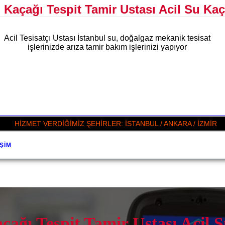
 Kaçağı Tespit Tamir Ustası Acil Su Kaç
Acil Tesisatçı Ustası İstanbul su, doğalgaz mekanik tesisat
işlerinizde arıza tamir bakım işlerinizi yapıyor
HİZMET VERDİĞİMİZ ŞEHİRLER: İSTANBUL / ANKARA / İZMİR
IŞIM
ağı Tespit Tamir Ustası Acil S