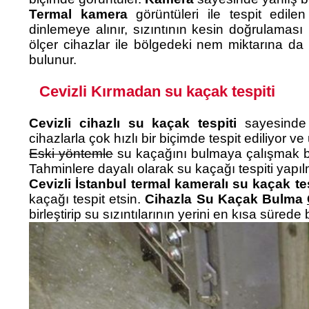
Termal kamera
görüntüleri ile tespit edil
dinlemeye alınır, sızıntının kesin doğrulaması
ölçer cihazlar ile bölgedeki nem miktarına da 
bulunur.
Cevizli Kırmadan su kaçak tespiti
Cevizli cihazlı su kaçak tespiti
sayesinde 
cihazlarla çok hızlı bir biçimde tespit ediliyor ve
Eski yöntemle
su kaçağını bulmaya çalışmak başl
Tahminlere dayalı olarak su kaçağı tespiti yapıl
Cevizli İstanbul termal kameralı su kaçak tes
kaçağı tespit etsin.
Cihazla Su Kaçak Bulma
birleştirip su sızıntılarının yerini en kısa süred