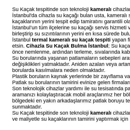
Su Kaçak tespitinde son teknoloji
kameralı
cihazlar
İstanbul'da cihazla su kaçağı bulan usta, kameralı 
kaçaklarının yerini tespit edip tamiratını garantili o
İstanbul’un tüm ilçelerine su kaçağı servis hizmeti 
birleştirip su sızıntılarının yerini en kısa sürede bu
İstanbul
termal kameralı su kaçak tespiti
yapan fi
etsin.
Cihazla Su Kaçak Bulma İstanbul
; Su kaça
önce nemlenme, ardından terleme, sıvalarında kabar
Su borularında yaşanan patlamaların sebepleri aras
değişiklikleri yatmaktadır. Aniden azalan veya arta
borularda kasılmalara neden olmaktadır.
Plastik boruların kaynak yerlerinde bir zayıflama 
Patlak su borularının tamirini evinize gelen firmala
Son teknolojik cihazlar yardımı ile su tesisatında pa
aramanızı kolaylaştıracak mobil araçlarımız her bö
bölgedeki en yakın arkadaşlarımız patlak boruyu te
sunmaktadır.
Su Kaçak tespitinde son teknoloji
kameralı
cihazlar
ve maliyetle su kaçaklarının tamirini yaptırmak için 