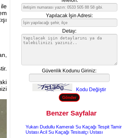
Telefon:
ile
nem
Yapılacak İşin Adresi:
ışı
Detay:
an,
ir.
Güvenlik Kodunu Giriniz:
aki
izi
Kodu Değiştir
Benzer Sayfalar
Yukarı Dudullu Kameralı Su Kaçağı Tespit Tamir
Ustası Acil Su Kaçağı Tesisatçı Ustası