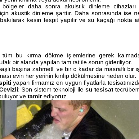
en bölgeler daha sonra
akuistik dinleme cihazları
 için akustik dinleme şarttır. Daha sonrasında ise 
bakılarak kesin tespit yapılır ve su kaçağı nokta at
tüm bu kırma dökme işlemlerine gerek kalmad
 ufak bir alanda yapılan tamirat ile sorun gideriliyor.
ı başına zahmetli ve bir o kadar da masraflı bir işt
ması evin her yerinin kırılıp dökülmesine neden olur.
piti
yapan firmamız en uygun fiyatlarla tesisatınızd
Cevizli
; Son sistem teknoloji ile
su tesisat
tecrübem
e buluyor ve
tamir
ediyoruz.