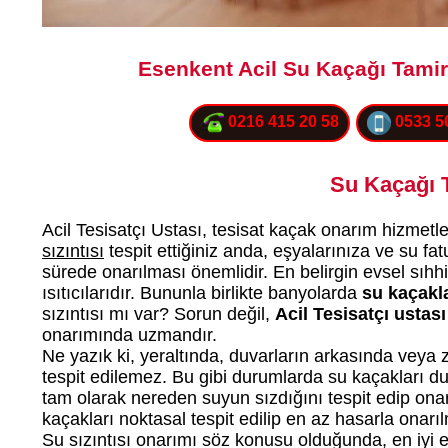
Esenkent Acil Su Kaçağı Tamir
0216 415 20 58
0533 5
Su Kaçağı T
Acil Tesisatçı Ustası, tesisat kaçak onarım hizmetle
sızıntısı
tespit ettiğiniz anda, eşyalarınıza ve su f
sürede onarılması önemlidir. En belirgin evsel sıhhi
ısıtıcılarıdır. Bununla birlikte banyolarda
su kaçakla
sızıntısı mı var? Sorun değil,
Acil Tesisatçı ustası
onarımında uzmandır.
Ne yazık ki, yeraltında, duvarların arkasında veya ze
tespit edilemez. Bu gibi durumlarda su kaçakları d
tam olarak nereden suyun sızdığını tespit edip onarma
kaçakları noktasal tespit edilip en az hasarla onarı
Su sızıntısı onarımı söz konusu olduğunda, en iyi ey