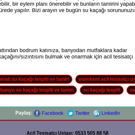
bilir, bir eylem planı önerebilir ve bunların tamirini yapabi
a sürede yapılır. Bizi arayın ve bugün su kaçağı sorununuz
u hattından bodrum katınıza, banyodan mutfaklara kadar
 kaçağını/sızıntısını bulmak ve onarmak için acil tesisatçı
alı su kaçağı tespiti ve tamiri
esenkent acil tesisatçı u
banyo su kaçağı tespiti ve tamiri
su kaçağı tespiti
su
Paylaş:
Facebook
Twitter
LinkedIn
Acil Tesisatçı Ustası: 0533 505 88 58