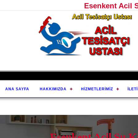
Esenkent Acil 
ANA SAYFA
HAKKIMIZDA
HIZMETLERIMIZ
İLET
Esenkent Acil Su K