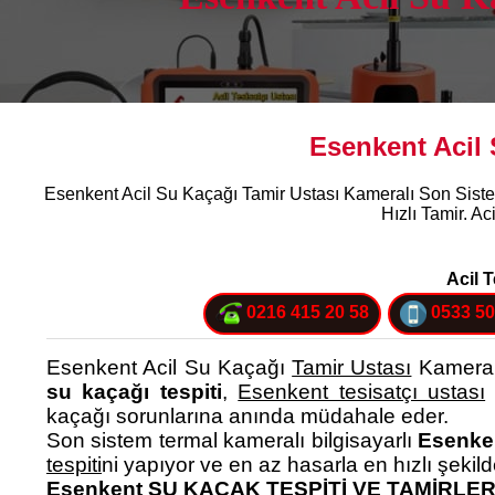
Esenkent Acil 
Esenkent Acil Su Kaçağı Tamir Ustası Kameralı Son Siste
Hızlı Tamir. Ac
Acil T
0216 415 20 58
0533 50
Esenkent Acil Su Kaçağı
Tamir Ustası
Kameralı
su kaçağı tespiti
,
Esenkent tesisatçı ustası
a
kaçağı sorunlarına anında müdahale eder.
Son sistem termal kameralı bilgisayarlı
Esenken
tespiti
ni yapıyor ve en az hasarla en hızlı şekil
Esenkent SU KAÇAK TESPİTİ VE TAMİRLER