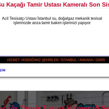
Su Kaçağı Tamir Ustası Kameralı Son Sis
Acil Tesisatçı Ustası İstanbul su, doğalgaz mekanik tesisat
işlerinizde arıza tamir bakım işlerinizi yapıyor
HİZMET VERDİĞİMİZ ŞEHİRLER: İSTANBUL / ANKARA / İZMİR
IŞIM
açağı Tamir Ustası Kameralı So