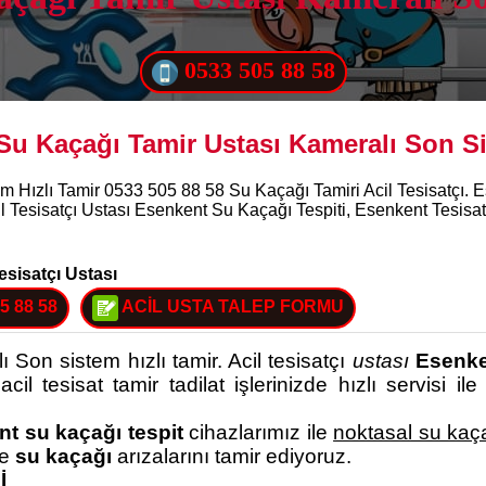
0533 505 88 58
Su Kaçağı Tamir Ustası Kameralı Son Si
m Hızlı Tamir 0533 505 88 58 Su Kaçağı Tamiri Acil Tesisatçı. 
il Tesisatçı Ustası Esenkent Su Kaçağı Tespiti, Esenkent Tesisatç
esisatçı Ustası
5 88 58
ACİL USTA TALEP FORMU
 Son sistem hızlı tamir. Acil tesisatçı
ustası
Esenk
cil tesisat tamir tadilat işlerinizde hızlı servisi ile
t su kaçağı tespit
cihazlarımız ile
noktasal su kaç
de
su kaçağı
arızalarını tamir ediyoruz.
İ