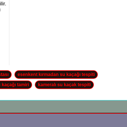
lir.
u
stası
esenkent kırmadan su kaçağı tespiti
 kaçağı tamiri
kameralı su kaçak tespiti