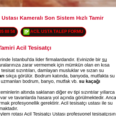
 Ustası Kameralı Son Sistem Hızlı Tamir
05 88 58
ACİL USTA TALEP FORMU
amiri Acil Tesisatçı
rinde İstanbul'da lider firmalardandır. Evinizde bir
su
aturalarınıza zarar vermemek için mümkün olan en kısa
 tesisat sızıntıları, damlayan musluklar ve sızan su
rı
sıkça görülür. Bodrum katında, banyoda, mutfakta su
uzmanları bodrum, banyo, mutfak vb.
su kaçağı
minlerin altında saklanan diğer ev tipi sızıntılar yıllarca
uvar ve tavanlarda hasara yol açında görülmektedir. Anc
k profesyonellik gerektirir. Acil tesisatçı ustası ile su
lmaktadır.
lem rotası Acil Tesisatçı Ustası profesyonel tesisatçısın