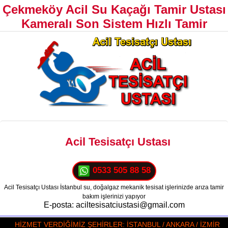
Çekmeköy Acil Su Kaçağı Tamir Ustası
Kameralı Son Sistem Hızlı Tamir
Acil Tesisatçı Ustası
0533 505 88 58
Acil Tesisatçı Ustası İstanbul su, doğalgaz mekanik tesisat işlerinizde arıza tamir
bakım işlerinizi yapıyor
E-posta: aciltesisatciustasi@gmail.com
HİZMET VERDİĞİMİZ ŞEHİRLER: İSTANBUL / ANKARA / İZMİR