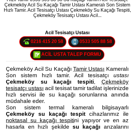
Çekmeköy Acil Su Kaçağı Tamir Ustası Kameralı Son Sistem
Hızlı Tamir. Acil Tesisatçı Ustası Çekmeköy Su Kaçağı Tespiti,
Çekmeköy Tesisatçı Ustası Acil...
Acil Tesisatçı Ustası
0216 415 20 58
0533 505 88 58
ACİL USTA TALEP FORMU
Çekmeköy Acil Su Kaçağı
Tamir Ustası
Kameralı
Son sistem hızlı tamir. Acil tesisatçı
ustası
Çekmeköy su kaçağı tespiti
,
Çekmeköy
tesisatçı ustası
acil tesisat tamir tadilat işlerinizde
hızlı servisi ile su kaçağı sorunlarına anında
müdahale eder.
Son sistem termal kameralı bilgisayarlı
Çekmeköy su kaçağı tespit
cihazlarımız ile
noktasal su kaçağı tespiti
ni yapıyor ve en az
hasarla en hızlı şekilde
su kaçağı
arızalarını