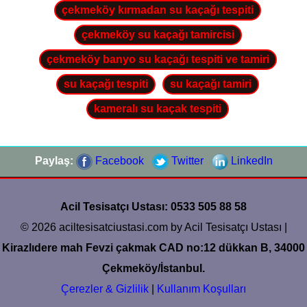
çekmeköy kırmadan su kaçağı tespiti
çekmeköy su kaçağı tamircisi
çekmeköy banyo su kaçağı tespiti ve tamiri
su kaçağı tespiti
su kaçağı tamiri
kameralı su kaçak tespiti
Paylaş:
Facebook
Twitter
LinkedIn
Acil Tesisatçı Ustası: 0533 505 88 58
© 2026 aciltesisatciustasi.com by Acil Tesisatçı Ustası |
Kirazlıdere mah Fevzi çakmak CAD no:12 dükkan B, 34000
Çekmeköy/İstanbul.
Çerezler & Gizlilik
|
Kullanım Koşulları