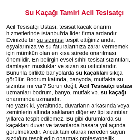
Su Kaçağı Tamiri Acil Tesisatçı
Acil Tesisatçı Ustası, tesisat kaçak onarım
hizmetlerinde İstanbul'da lider firmalardandır.
Evinizde bir
su sızıntısı
tespit ettiğiniz anda,
eşyalarınıza ve su faturalarınıza zarar vermemek
için mümkün olan en kısa sürede onarılması
önemlidir. En belirgin evsel sıhhi tesisat sızıntıları,
damlayan musluklar ve sızan su ısıtıcılarıdır.
Bununla birlikte banyolarda
su kaçakları
sıkça
görülür. Bodrum katında, banyoda, mutfakta su
sızıntısı mı var? Sorun değil,
Acil Tesisatçı ustası
uzmanları bodrum, banyo, mutfak vb.
su kaçağı
onarımında uzmandır.
Ne yazık ki, yeraltında, duvarların arkasında veya
zeminlerin altında saklanan diğer ev tipi sızıntılar
yıllarca tespit edilemez. Bu gibi durumlarda su
kaçakları duvar ve tavanlarda hasara yol açında
görülmektedir. Ancak tam olarak nereden suyun
sızdığını tespit edip onarmak profesyonellik