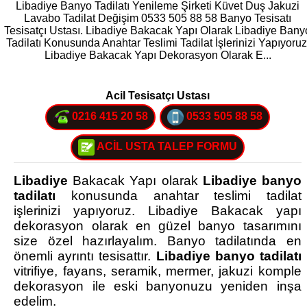
Libadiye Banyo Tadilatı Yenileme Şirketi Küvet Duş Jakuzi
Lavabo Tadilat Değişim 0533 505 88 58 Banyo Tesisatı
Tesisatçı Ustası. Libadiye Bakacak Yapı Olarak Libadiye Bany
Tadilatı Konusunda Anahtar Teslimi Tadilat İşlerinizi Yapıyoruz
Libadiye Bakacak Yapı Dekorasyon Olarak E...
Acil Tesisatçı Ustası
0216 415 20 58
0533 505 88 58
ACİL USTA TALEP FORMU
Libadiye
Bakacak Yapı olarak
Libadiye banyo
tadilatı
konusunda anahtar teslimi tadilat
işlerinizi yapıyoruz. Libadiye Bakacak yapı
dekorasyon olarak en güzel banyo tasarımını
size özel hazırlayalım. Banyo tadilatında en
önemli ayrıntı tesisattır.
Libadiye banyo tadilatı
vitrifiye, fayans, seramik, mermer, jakuzi komple
dekorasyon ile eski banyonuzu yeniden inşa
edelim.