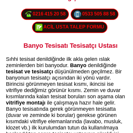
0216 415 20 58
0533 505 88 58
ACİL USTA TALEP FORMU
Banyo Tesisatı Tesisatçı Ustası
Sıhhi tesisat denildiğinde ilk akla gelen ıslak
zeminlerden biri banyodur.
Banyo
denildiğinde
tesisat ve tesisatçı
düşünülmeden geçilmez. Bir
banyonun tesisatçı açısından iki yönü vardır.
Birincisi görünmeyen tesisat kısmı, ikincisi ise
vitrifiye dediğimiz görünür kısmı. Zemin ve duvar
kısımlarında kalan tesisat boruları son aşama olan
vitrifiye montajı
ile çalışmaya hazır hale gelir.
Banyo tesisatında gerek görünmeyen tesisatta
(duvar ve zeminde ki borular) gerekse görünen
kısımdaki vitrifiye elemanlarında (lavabo, musluk,
klozet vb.) ilk kurulumdan tutun da kullanılmaya