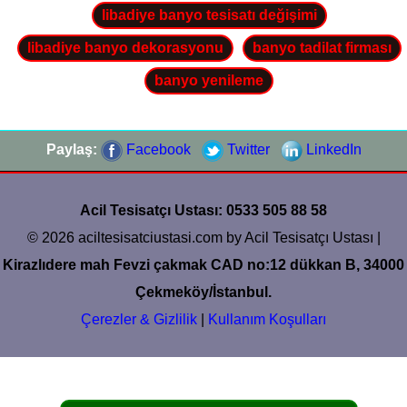
libadiye banyo tesisatı değişimi
libadiye banyo dekorasyonu
banyo tadilat firması
banyo yenileme
Paylaş:
Facebook
Twitter
LinkedIn
Acil Tesisatçı Ustası: 0533 505 88 58
© 2026 aciltesisatciustasi.com by Acil Tesisatçı Ustası |
Kirazlıdere mah Fevzi çakmak CAD no:12 dükkan B, 34000
Çekmeköy/İstanbul.
Çerezler & Gizlilik
|
Kullanım Koşulları