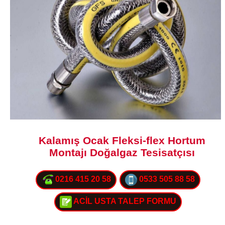
Kalamış Ocak Fleksi-flex Hortum
Montajı Doğalgaz Tesisatçısı
0216 415 20 58
0533 505 88 58
ACİL USTA TALEP FORMU