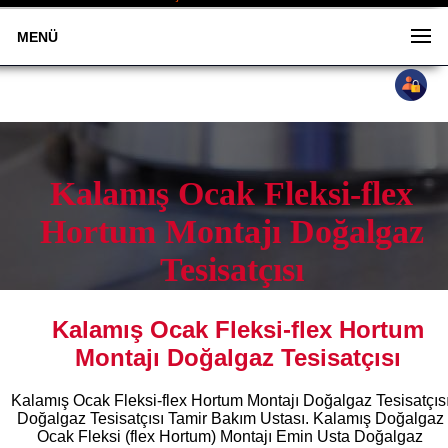
MENÜ
Kalamış Ocak Fleksi-flex
Hortum Montajı Doğalgaz
Tesisatçısı
Kalamış Ocak Fleksi-flex Hortum
0533 505 88 58
Montajı Doğalgaz Tesisatçısı
Kalamış Ocak Fleksi-flex Hortum Montajı Doğalgaz Tesisatçıs
Doğalgaz Tesisatçısı Tamir Bakım Ustası. Kalamış Doğalgaz
Ocak Fleksi (flex Hortum) Montajı Emin Usta Doğalgaz