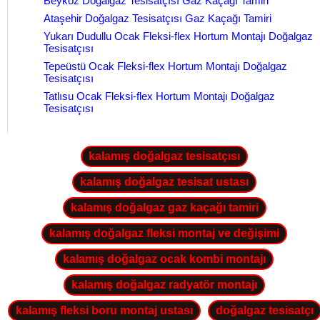
Beykoz Doğalgaz Tesisatçısı Gaz Kaçağı Tamiri
Ataşehir Doğalgaz Tesisatçısı Gaz Kaçağı Tamiri
Yukarı Dudullu Ocak Fleksi-flex Hortum Montajı Doğalgaz
Tesisatçısı
Tepeüstü Ocak Fleksi-flex Hortum Montajı Doğalgaz
Tesisatçısı
Tatlısu Ocak Fleksi-flex Hortum Montajı Doğalgaz
Tesisatçısı
kalamış doğalgaz tesisatçısı
kalamış doğalgaz tesisat ustası
kalamış doğalgaz gaz kaçağı tamiri
kalamış doğalgaz fleksi montaj ve değişimi
kalamış doğalgaz ocak kombi montajı
kalamış doğalgaz radyatör montajı
kalamış fleksi boru montaj ustası
doğalgaz tesisatçı