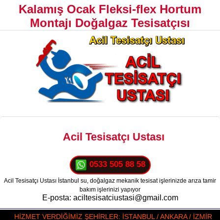
Kalamış Ocak Fleksi-flex Hortum
Montajı Doğalgaz Tesisatçısı
Acil Tesisatçı Ustası
0533 505 88 58
Acil Tesisatçı Ustası İstanbul su, doğalgaz mekanik tesisat işlerinizde arıza tamir
bakım işlerinizi yapıyor
E-posta: aciltesisatciustasi@gmail.com
HİZMET VERDİĞİMİZ ŞEHİRLER: İSTANBUL / ANKARA / İZMİR