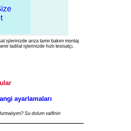
Size
t
sat işlerinizde arıza tamir bakım montaj
r tadilat işlerinizde hızlı tesisatçı.
ular
hangi ayarlamaları
ndurmalıyım? Su dolum valfinin