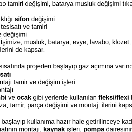
bo tamiri değişimi, batarya musluk değişimi tık
ıklığı
sifon
değişimi
esisatı ve tamiri
e değişimi
 İşimize, musluk, batarya, evye, lavabo, klozet,
lerini de kapsar.
sisatında projeden başlayıp gaz açımına varın
satı
tajı tamir ve değişim işleri
ntajı
bi
ve
ocak
gibi yerlerde kullanılan
fleksi/flexi
ıza, tamir, parça değişimi ve montajı ilerini kaps
 başlayıp kullanıma hazır hale getirilinceye kad
iatının montajı,
kaynak
işleri,
pompa
dairesini