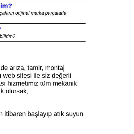
irim?
aların orijinal marka parçalarla
?
bilirim?
zde arıza, tamir, montaj
ı
web sitesi ile siz değerli
tası hizmetimiz tüm mekanik
ak olursak;
 itibaren başlayıp atık suyun