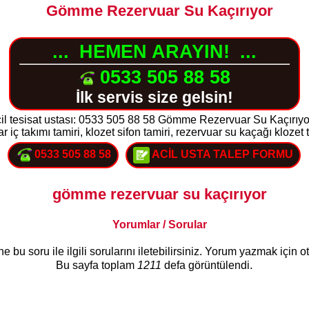
Gömme Rezervuar Su Kaçırıyor
...
HEMEN ARAYIN!
...
0533 505 88 58
İlk servis size gelsin!
il tesisat ustası: 0533 505 88 58 Gömme Rezervuar Su Kaçırıyor A
iç takımı tamiri, klozet sifon tamiri, rezervuar su kaçağı klozet tu
0533 505 88 58
ACİL USTA TALEP FORMU
gömme rezervuar su kaçırıyor
Yorumlar / Sorular
bu soru ile ilgili sorularını iletebilirsiniz. Yorum yazmak için 
Bu sayfa toplam
1211
defa görüntülendi.