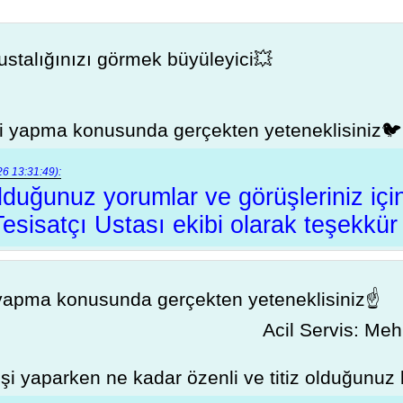
i ustalığınızı görmek büyüleyici💥
u işi yapma konusunda gerçekten yeteneklisiniz🐦
6 13:31:49):
duğunuz yorumlar ve görüşleriniz içi
 Tesisatçı Ustası ekibi olarak teşekkür
şi yapma konusunda gerçekten yeteneklisiniz☝
Acil Servis: Me
işi yaparken ne kadar özenli ve titiz olduğunuz 