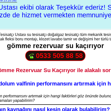
6 15:10:39):
 Ustası ekibi olarak Teşekkür ederiz! 
inizde de hizmet vermekten memnuniye
 Tesisatçı Ustası su tesisatçı doğalgaz tesisatçı tüm mekanik tesi
 fleksi boru montajı, klozet lavabo tamir ve değişimi her türlü tami
gömme rezervuar su kaçırıyor
0533 505 88 58
mme Rezervuar Su Kaçırıyor ile alakalı sor
dolum valfinin performansını artırmak için 
in performansını artırmak için hangi faktörleri göz önünde bulu
amaları yapabilirim?
ın kaynağını nasıl kesin olarak bulabilirim?