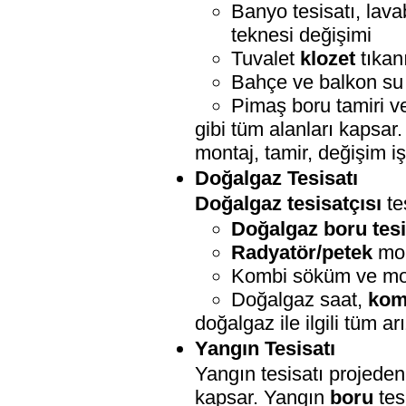
Banyo tesisatı, lava
teknesi değişimi
Tuvalet
klozet
tıkan
Bahçe ve balkon su t
Pimaş boru tamiri v
gibi tüm alanları kapsar.
montaj, tamir, değişim iş
Doğalgaz Tesisatı
Doğalgaz tesisatçısı
te
Doğalgaz boru tesi
Radyatör/petek
mon
Kombi söküm ve mo
Doğalgaz saat,
kom
doğalgaz ile ilgili tüm ar
Yangın Tesisatı
Yangın tesisatı projeden
kapsar. Yangın
boru
tes