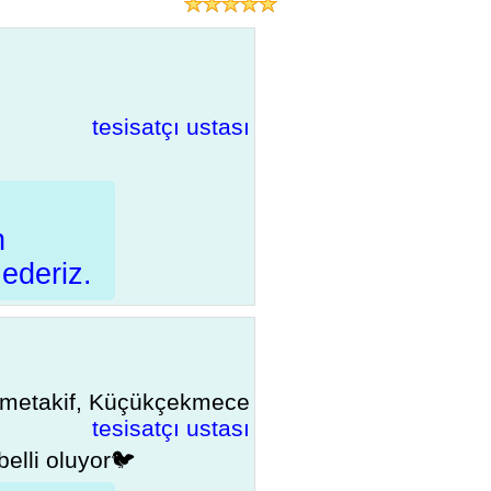
tesisatçı ustası
n
 ederiz.
hmetakif, Küçükçekmece
tesisatçı ustası
belli oluyor🐦