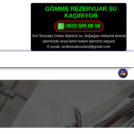
GÖMME REZERVUAR SU
KAÇIRIYOR
0533 505 88 58
Acil Tesisatçı Ustası İstanbul su, doğalgaz mekanik tesisat
işlerinizde arıza tamir bakım işlerinizi yapıyor
E-posta: aciltesisatciustasi@gmail.com