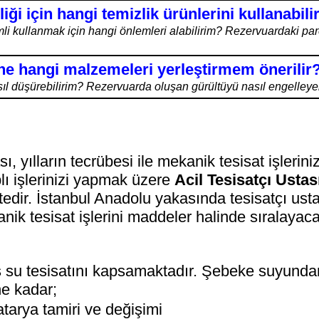
ği için hangi temizlik ürünlerini kullanabil
li kullanmak için hangi önlemleri alabilirim? Rezervuardaki parç
ne hangi malzemeleri yerleştirmem önerilir
sıl düşürebilirim? Rezervuarda oluşan gürültüyü nasıl engelleye
ı, yılların tecrübesi ile mekanik tesisat işlerini
plı işlerinizi yapmak üzere
Acil Tesisatçı Ustas
tedir. İstanbul Anadolu yakasında tesisatçı us
nik tesisat işlerini maddeler halinde sıralayac
is su tesisatını kapsamaktadır. Şebeke suyundan
ne kadar;
atarya tamiri ve değişimi