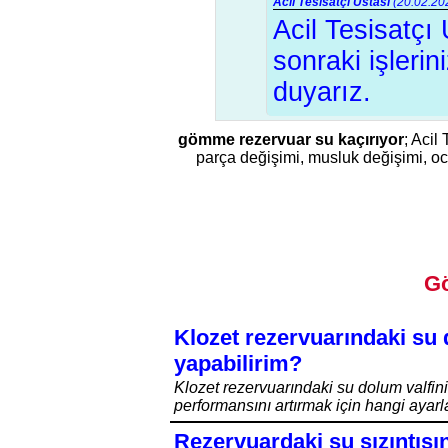
Acil Tesisatçı Ustası
(20.02.202
Acil Tesisatçı
sonraki işler
duyarız.
gömme rezervuar su kaçırıyor
; Acil
parça değişimi, musluk değişimi, ocak
Gö
Klozet rezervuarındaki su 
yapabilirim?
Klozet rezervuarındaki su dolum valfin
performansını artırmak için hangi ayarl
Rezervuardaki su sızıntısın