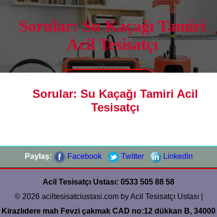
Sorular: Su Kaçağı Tamiri
Acil Tesisatçı
0533 505 88 58
Sorular: Su Kaçağı Tamiri Acil
Tesisatçı
Paylaş:
Facebook
Twitter
LinkedIn
Acil Tesisatçı Ustası: 0533 505 88 58
© 2026 aciltesisatciustasi.com by Acil Tesisatçı Ustası |
Kirazlıdere mah Fevzi çakmak CAD no:12 dükkan B, 34000