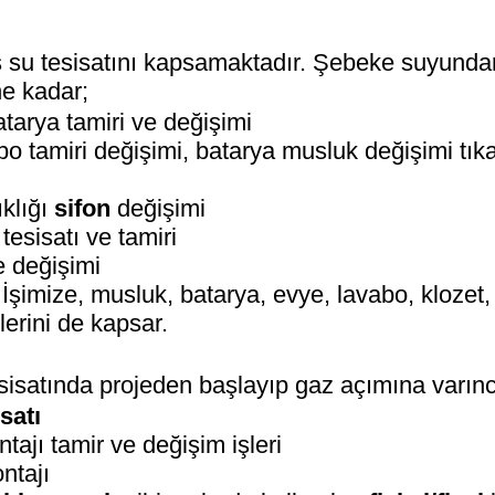
is su tesisatını kapsamaktadır. Şebeke suyundan
ne kadar;
atarya tamiri ve değişimi
bo tamiri değişimi, batarya musluk değişimi tık
ıklığı
sifon
değişimi
esisatı ve tamiri
e değişimi
 İşimize, musluk, batarya, evye, lavabo, klozet,
lerini de kapsar.
sisatında projeden başlayıp gaz açımına varın
satı
tajı tamir ve değişim işleri
ntajı