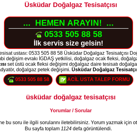
Üsküdar Doğalgaz Tesisatçısı
...
HEMEN ARAYIN!
...
0533 505 88 58
İlk servis size gelsin!
tesisat ustası: 0533 505 88 58 Üsküdar Doğalgaz Tesisatçısı Doğ
bi değişim evrakı İGDAŞ yetkilisi, doğalgaz ocak fleksi, doğalg
ısı
set üstü ocak fleksi değişimi doğalgaz daire tesisatı doğalga
adyatör, doğalgaz petek değişimi.
Üsküdar Doğalgaz Tesisatçı
0533 505 88 58
ACİL USTA TALEP FORMU
üsküdar doğalgaz tesisatçısı
Yorumlar / Sorular
bu soru ile ilgili sorularını iletebilirsiniz. Yorum yazmak için 
Bu sayfa toplam
1124
defa görüntülendi.