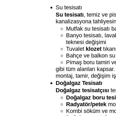
Su tesisatı
Su tesisatı
, temiz ve p
kanalizasyona tahliyesi
Mutfak su tesisatı b
Banyo tesisatı, lava
teknesi değişimi
Tuvalet
klozet
tıkan
Bahçe ve balkon su t
Pimaş boru tamiri v
gibi tüm alanları kapsar.
montaj, tamir, değişim iş
Doğalgaz Tesisatı
Doğalgaz tesisatçısı
te
Doğalgaz boru tesi
Radyatör/petek
mon
Kombi söküm ve mo