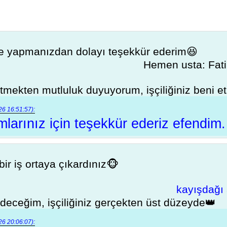
nle yapmanızdan dolayı teşekkür ederim😆
Hemen usta: Fat
etmekten mutluluk duyuyorum, işçiliğiniz beni et
6 16:51:57):
umlarınız için teşekkür ederiz efendim.
 bir iş ortaya çıkardınız🐵
kayışdağı a
edeceğim, işçiliğiniz gerçekten üst düzeyde👑
6 20:06:07):