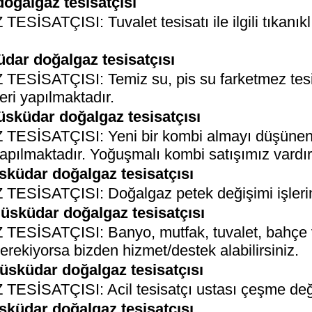
doğalgaz tesisatçısı
ÇISI: Tuvalet tesisatı ile ilgili tıkanıklık, 
üdar doğalgaz tesisatçısı
SATÇISI: Temiz su, pis su farketmez tesisa
leri yapılmaktadır.
üsküdar doğalgaz tesisatçısı
SATÇISI: Yeni bir kombi almayı düşünenler
apılmaktadır. Yoğuşmalı kombi satışımız vardır
üsküdar doğalgaz tesisatçısı
SATÇISI: Doğalgaz petek değişimi işlerini
 üsküdar doğalgaz tesisatçısı
SATÇISI: Banyo, mutfak, tuvalet, bahçe vb.
rekiyorsa bizden hizmet/destek alabilirsiniz.
üsküdar doğalgaz tesisatçısı
ATÇISI: Acil tesisatçı ustası çeşme değişi
üsküdar doğalgaz tesisatçısı