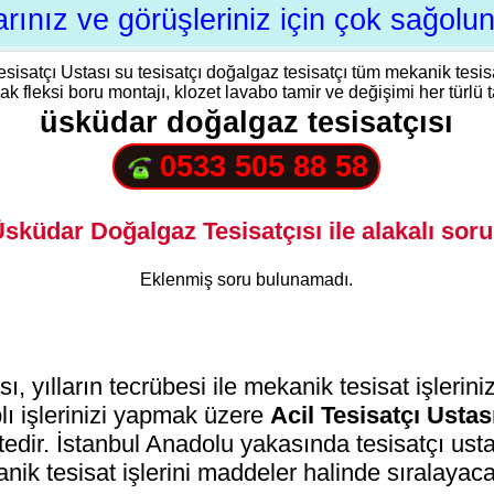
rınız ve görüşleriniz için çok sağolun
Tesisatçı Ustası su tesisatçı doğalgaz tesisatçı tüm mekanik tesi
 fleksi boru montajı, klozet lavabo tamir ve değişimi her türlü tami
üsküdar doğalgaz tesisatçısı
0533 505 88 58
sküdar Doğalgaz Tesisatçısı ile alakalı soru
Eklenmiş soru bulunamadı.
ı, yılların tecrübesi ile mekanik tesisat işlerini
plı işlerinizi yapmak üzere
Acil Tesisatçı Ustas
tedir. İstanbul Anadolu yakasında tesisatçı us
nik tesisat işlerini maddeler halinde sıralayac