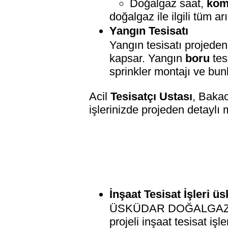
Doğalgaz saat,
kom
doğalgaz ile ilgili tüm ar
Yangın Tesisatı
Yangın tesisatı projeden
kapsar. Yangın
boru
tes
sprinkler montajı ve bunl
Acil
Tesisatçı Ustası
, Bakac
işlerinizde projeden detaylı m
İnşaat Tesisat İşleri ü
ÜSKÜDAR DOĞALGAZ TESİ
projeli inşaat tesisat iş