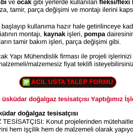
bi
ve
ocak
gibi yerlerde kullanılan
fleksi/flexi
ıza, tamir, parça değişimi ve montajı ilerini kaps
 başlayıp kullanıma hazır hale getirilinceye kad
iatının montajı,
kaynak
işleri,
pompa
dairesini
arın tamir bakım işleri, parça değişimi gibi.
ak Yapı Mühendislik firması ile projeli işleriniz
alzemeli/malzemesiz fiyat teklifi isteyebilirsini
ACİL USTA TALEP FORMU
üsküdar doğalgaz tesisatçısı Yaptığımız İşl
sküdar doğalgaz tesisatçısı
SATÇISI: Konut projelerinden mütehaitler
lerini hem işçilik hem de malzemeli olarak yapıy