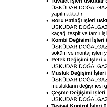
Tuvalet İşleri üsküdar 
ÜSKÜDAR DOĞALGAZ TESİSAT
yapılmaktadır.
Boru Patlağı İşleri üsk
ÜSKÜDAR DOĞALGAZ TESİ
kaçağı tespit ve tamir iş
Kombi Değişimi İşleri 
ÜSKÜDAR DOĞALGAZ TESİ
söküm ve montaj işleri y
Petek Değişimi İşleri 
ÜSKÜDAR DOĞALGAZ TESİ
Musluk Değişimi İşleri
ÜSKÜDAR DOĞALGAZ TESİ
muslukların değişmesi ge
Çeşme Değişimi İşleri 
ÜSKÜDAR DOĞALGAZ TESİS
Tesisat Kontrol İşleri 