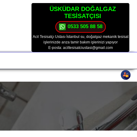
ÜSKÜDAR DOĞALGAZ
TESİSATÇISI
0533 505 88 58
Acil Tesisatçı Ustası İstanbul su, doğalgaz mekanik tesisat
işlerinizde arıza tamir bakım işlerinizi yapıyor
E-posta: aciltesisatciustasi@gmail.com