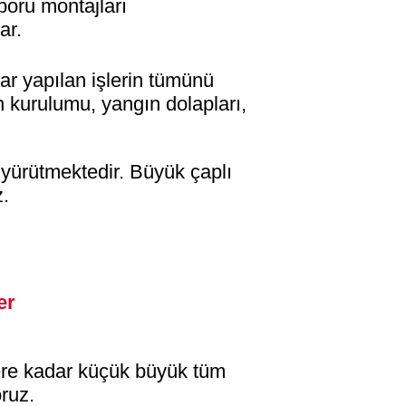
boru montajları
ar.
ar yapılan işlerin tümünü
n kurulumu, yangın dolapları,
i yürütmektedir. Büyük çaplı
z.
er
e kadar küçük büyük tüm
oruz.