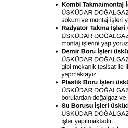
Kombi Takma/montaj İş
ÜSKÜDAR DOĞALGAZ TESİS
söküm ve montaj işleri y
Radyatör Takma İşleri 
ÜSKÜDAR DOĞALGAZ TESİ
montaj işlerini yapıyoruz
Demir Boru İşleri üskü
ÜSKÜDAR DOĞALGAZ TESİ
gibi mekanik tesisat ile i
yapmaktayız.
Plastik Boru İşleri üsk
ÜSKÜDAR DOĞALGAZ TESİS
borulardan doğalgaz ve t
Su Borusu İşleri üsküd
ÜSKÜDAR DOĞALGAZ TESİSAT
işler yapılmaktadır.