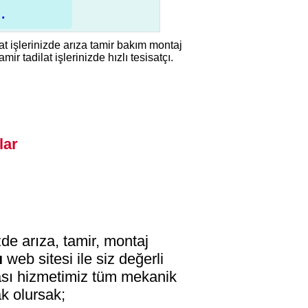
.
sat işlerinizde arıza tamir bakım montaj
r tadilat işlerinizde hızlı tesisatçı.
lar
zde arıza, tamir, montaj
ı
web sitesi ile siz değerli
tası hizmetimiz tüm mekanik
ak olursak;