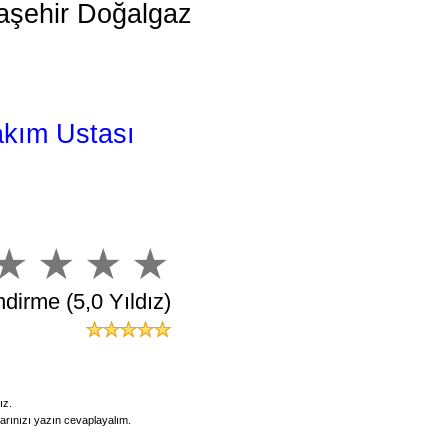
Ataşehir Doğalgaz
akım Ustası
dirme (5,0 Yıldız)
ız.
larınızı yazın cevaplayalım.