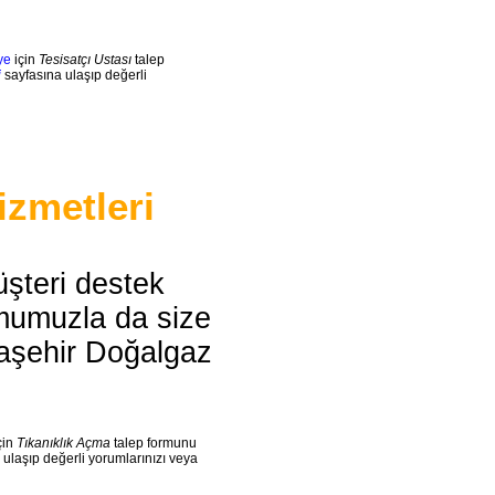
ye
için
Tesisatçı Ustası
talep
i
sayfasına ulaşıp değerli
izmetleri
şteri destek
rmumuzla da size
Ataşehir Doğalgaz
çin
Tıkanıklık Açma
talep formunu
ulaşıp değerli yorumlarınızı veya