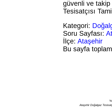
güvenli ve takip
Tesisatçısı Tam
Kategori:
Doğalg
Soru Sayfası:
A
İlçe:
Ataşehir
Bu sayfa topla
Yo
Ataşehir Doğalgaz Tesisatç