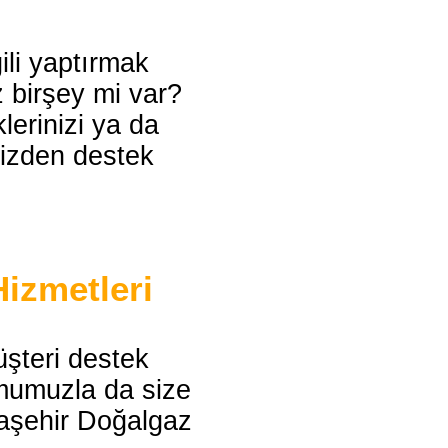
gili yaptırmak
z birşey mi var?
lerinizi ya da
 bizden destek
Hizmetleri
şteri destek
rmumuzla da size
Ataşehir Doğalgaz