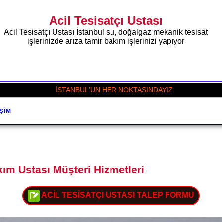
Acil Tesisatçı Ustası
Acil Tesisatçı Ustası İstanbul su, doğalgaz mekanik tesisat
işlerinizde arıza tamir bakım işlerinizi yapıyor
İSTANBUL'UN HER NOKTASINDAYIZ
IŞIM
kım Ustası Müşteri Hizmetleri
ACİL TESİSATÇI USTASI TALEP FORMU