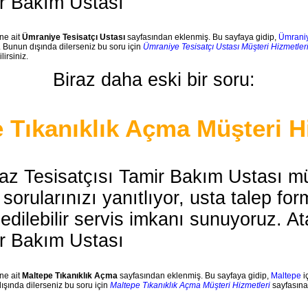
ir Bakım Ustası
ne ait
Ümraniye Tesisatçı Ustası
sayfasından eklenmiş. Bu sayfaya gidip,
Ümrani
z. Bunun dışında dilerseniz bu soru için
Ümraniye Tesisatçı Ustası Müşteri Hizmetler
lirsiniz.
Biraz daha eski bir soru:
 Tıkanıklık Açma Müşteri H
az Tesisatçısı Tamir Bakım Ustası mü
orularınızı yanıtlıyor, usta talep fo
 edilebilir servis imkanı sunuyoruz. 
ir Bakım Ustası
ne ait
Maltepe Tıkanıklık Açma
sayfasından eklenmiş. Bu sayfaya gidip,
Maltepe
i
dışında dilerseniz bu soru için
Maltepe Tıkanıklık Açma Müşteri Hizmetleri
sayfasına 