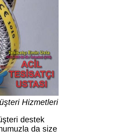
şteri Hizmetleri
şteri destek
rmumuzla da size