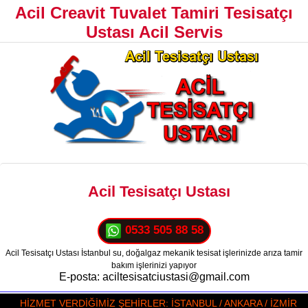
Acil Creavit Tuvalet Tamiri Tesisatçı
Ustası Acil Servis
Acil Tesisatçı Ustası
0533 505 88 58
Acil Tesisatçı Ustası İstanbul su, doğalgaz mekanik tesisat işlerinizde arıza tamir
bakım işlerinizi yapıyor
E-posta: aciltesisatciustasi@gmail.com
HİZMET VERDİĞİMİZ ŞEHİRLER: İSTANBUL / ANKARA / İZMİR