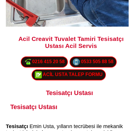
Acil Creavit Tuvalet Tamiri Tesisatçı
Ustası Acil Servis
0216 415 20 58
0533 505 88 58
ACİL USTA TALEP FORMU
Tesisatçı Ustası
Tesisatçı Ustası
Tesisatçı
Emin Usta, yılların tecrübesi ile mekanik