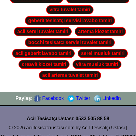
vitra tuvalet tamiri
geberit tesisatçı servisi lavabo tamiri
acil serel tuvalet tamiri
artema klozet tamiri
bocchi tesisatçı servisi tuvalet tamiri
acil geberit lavabo tamiri
serel musluk tamiri
creavit klozet tamiri
vitra musluk tamiri
acil artema tuvalet tamiri
Paylaş:
Facebook
Twitter
LinkedIn
Acil Tesisatçı Ustası: 0533 505 88 58
© 2026 aciltesisatciustasi.com by Acil Tesisatçı Ustası |