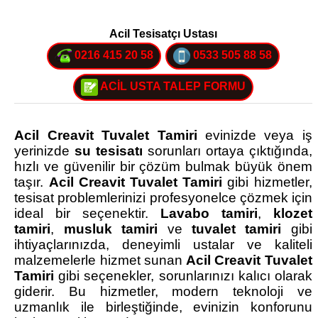
Acil Tesisatçı Ustası
0216 415 20 58
0533 505 88 58
ACİL USTA TALEP FORMU
Acil Creavit Tuvalet Tamiri
evinizde veya iş
yerinizde
su tesisatı
sorunları ortaya çıktığında,
hızlı ve güvenilir bir çözüm bulmak büyük önem
taşır.
Acil Creavit Tuvalet Tamiri
gibi hizmetler,
tesisat problemlerinizi profesyonelce çözmek için
ideal bir seçenektir.
Lavabo tamiri
,
klozet
tamiri
,
musluk tamiri
ve
tuvalet tamiri
gibi
ihtiyaçlarınızda, deneyimli ustalar ve kaliteli
malzemelerle hizmet sunan
Acil Creavit Tuvalet
Tamiri
gibi seçenekler, sorunlarınızı kalıcı olarak
giderir. Bu hizmetler, modern teknoloji ve
uzmanlık ile birleştiğinde, evinizin konforunu