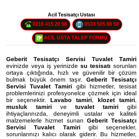
Acil Tesisatçı Ustası
0216 415 20 58
0533 505 88 58
ACİL USTA TALEP FORMU
Geberit Tesisatçı Servisi Tuvalet Tamiri
evinizde veya iş yerinizde
su tesisatı
sorunları
ortaya çıktığında, hızlı ve güvenilir bir çözüm
bulmak büyük önem taşır.
Geberit Tesisatçı
Servisi Tuvalet Tamiri
gibi hizmetler, tesisat
problemlerinizi profesyonelce çözmek için ideal
bir seçenektir.
Lavabo tamiri
,
klozet tamiri
,
musluk tamiri
ve
tuvalet tamiri
gibi
ihtiyaçlarınızda, deneyimli ustalar ve kaliteli
malzemelerle hizmet sunan
Geberit Tesisatçı
Servisi Tuvalet Tamiri
gibi seçenekler,
sorunlarınızı kalıcı olarak giderir. Bu hizmetler,