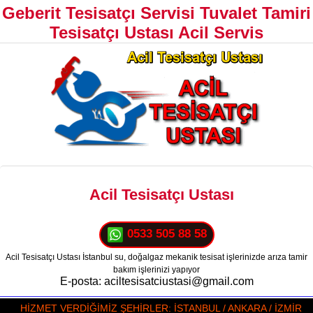
Geberit Tesisatçı Servisi Tuvalet Tamiri
Tesisatçı Ustası Acil Servis
Acil Tesisatçı Ustası
0533 505 88 58
Acil Tesisatçı Ustası İstanbul su, doğalgaz mekanik tesisat işlerinizde arıza tamir
bakım işlerinizi yapıyor
E-posta: aciltesisatciustasi@gmail.com
HİZMET VERDİĞİMİZ ŞEHİRLER: İSTANBUL / ANKARA / İZMİR