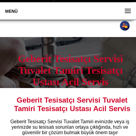
MENÜ
Geberit Tesisatçı Servisi
Tuvalet Tamiri Tesisatçı
Ustası Acil Servis
Geberit Tesisatçı Servisi Tuvalet
0533 505 88 58
Tamiri Tesisatçı Ustası Acil Servis
Geberit Tesisatçı Servisi Tuvalet Tamiri evinizde veya iş
yerinizde su tesisatı sorunları ortaya çıktığında, hızlı ve
güvenilir bir çözüm bulmak büyük önem taşır