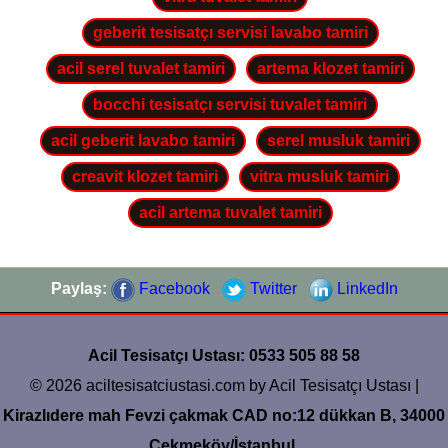
geberit tesisatçı servisi lavabo tamiri
acil serel tuvalet tamiri
artema klozet tamiri
bocchi tesisatçı servisi tuvalet tamiri
acil geberit lavabo tamiri
serel musluk tamiri
creavit klozet tamiri
vitra musluk tamiri
acil artema tuvalet tamiri
Paylaş:
Facebook
Twitter
LinkedIn
Acil Tesisatçı Ustası: 0533 505 88 58
© 2026 aciltesisatciustasi.com by Acil Tesisatçı Ustası |
Kirazlıdere mah Fevzi çakmak CAD no:12 dükkan B, 34000
Çekmeköy/İstanbul.