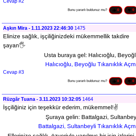
Cevap #2
Bunu yararlı buldunuz mu? 
0
0
Aşkın Mira - 1.11.2023 22:46:30
1475
Elinize sağlık, işçiliğinizdeki mükemmellik takdire 
şayan🖐
Usta buraya gel: Halıcıoğlu, Beyoğ
 Halıcıoğlu, Beyoğlu Tıkanıklık Aç
Cevap #3
Bunu yararlı buldunuz mu? 
0
0
Rüzgâr Tuana - 3.11.2023 10:32:05
1464
İşçiliğiniz için teşekkür ederim, mükemmel!✌
Şuraya gelin: Battalgazi, Sultanbey
 Battalgazi, Sultanbeyli Tıkanıklık Aç
.. Ellerinize sağlık, özveriyle yapılmış bir işin izlerini 