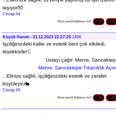
taşıyor👐
Cevap #4
Bunu yararlı buldunuz mu? 
0
0
Küçük Hanım - 31.12.2023 22:27:25
1406
İşçiliğinizdeki kalite ve estetik beni çok etkiledi, 
teşekkürler🏽
Ustayı çağır: Merve, Sancakte
 Merve, Sancaktepe Tıkanıklık Aç
.. Elinize sağlık, işçiliğinizdeki estetik ve zarafet 
büyüleyici🐇
Cevap #5
Bunu yararlı buldunuz mu? 
0
0