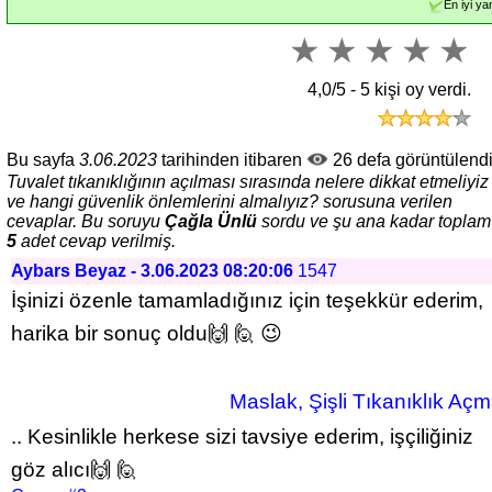
En iyi ya
4,0/5 -
5
kişi oy verdi.
Bu sayfa
3.06.2023
tarihinden itibaren
26 defa görüntülendi
Tuvalet tıkanıklığının açılması sırasında nelere dikkat etmeliyiz
ve hangi güvenlik önlemlerini almalıyız? sorusuna verilen
cevaplar. Bu soruyu
Çağla Ünlü
sordu ve şu ana kadar toplam
5
adet cevap verilmiş.
Aybars Beyaz - 3.06.2023 08:20:06
1547
İşinizi özenle tamamladığınız için teşekkür ederim, 
harika bir sonuç oldu🙌 🙋 😉
 Maslak, Şişli Tıkanıklık Aç
.. Kesinlikle herkese sizi tavsiye ederim, işçiliğiniz 
göz alıcı🙌 🙋