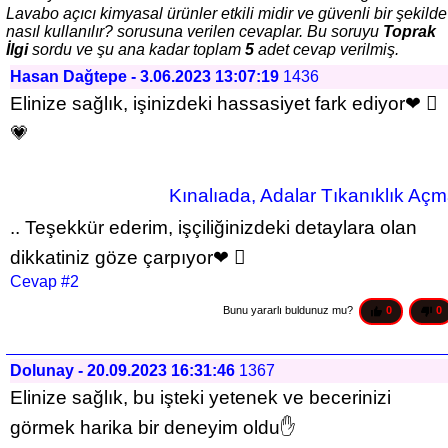
Lavabo açıcı kimyasal ürünler etkili midir ve güvenli bir şekilde
nasıl kullanılır? sorusuna verilen cevaplar. Bu soruyu
Toprak
İlgi
sordu ve şu ana kadar toplam
5
adet cevap verilmiş.
Hasan Dağtepe - 3.06.2023 13:07:19
1436
Elinize sağlık, işinizdeki hassasiyet fark ediyor❤ 🏻 
💗
 Kınalıada, Adalar Tıkanıklık Aç
.. Teşekkür ederim, işçiliğinizdeki detaylara olan 
dikkatiniz göze çarpıyor❤ 🏻
Cevap #2
Bunu yararlı buldunuz mu? 
0
0
Dolunay - 20.09.2023 16:31:46
1367
Elinize sağlık, bu işteki yetenek ve becerinizi 
görmek harika bir deneyim oldu✋