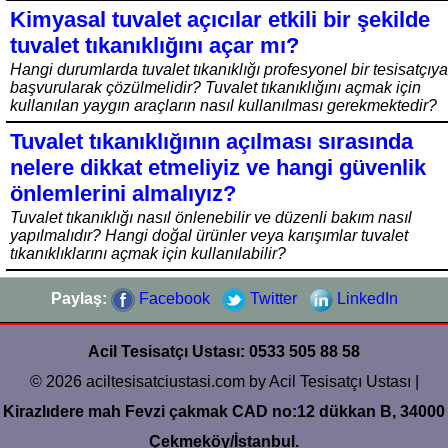
Kimyasal tuvalet açıcılar etkili bir şekilde
tuvalet tıkanıklığını açar mı?
Hangi durumlarda tuvalet tıkanıklığı profesyonel bir tesisatçıya
başvurularak çözülmelidir? Tuvalet tıkanıklığını açmak için
kullanılan yaygın araçların nasıl kullanılması gerekmektedir?
Tuvalet tıkanıklığının açılması sırasında
nelere dikkat etmeliyiz ve hangi güvenlik
önlemlerini almalıyız?
Tuvalet tıkanıklığı nasıl önlenebilir ve düzenli bakım nasıl
yapılmalıdır? Hangi doğal ürünler veya karışımlar tuvalet
tıkanıklıklarını açmak için kullanılabilir?
Paylaş:
Facebook
Twitter
LinkedIn
Acil Tesisatçı Ustası: 0533 505 88 58
© 2026 aciltesisatciustasi.com by Acil Tesisatçı Ustası |
Kirazlıdere mah Fevzi çakmak CAD no:12 dükkan B, 34000
Çekmeköy/İstanbul.