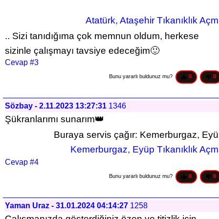
Atatürk, Ataşehir Tıkanıklık Aç
.. Sizi tanıdığıma çok memnun oldum, herkese 
sizinle çalışmayı tavsiye edeceğim🙂
Cevap #3
Bunu yararlı buldunuz mu? 
0
0
Sözbay - 2.11.2023 13:27:31
1346
Şükranlarımı sunarım👑
Buraya servis çağır: Kemerburgaz, Ey
 Kemerburgaz, Eyüp Tıkanıklık Aç
Cevap #4
Bunu yararlı buldunuz mu? 
0
0
Yaman Uraz - 31.01.2024 04:14:27
1258
Çalışmanızda gösterdiğiniz özen ve titizlik için 