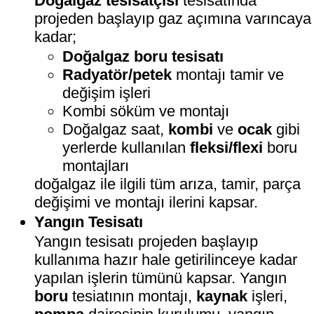
Doğalgaz tesisatçısı
tesisatında
projeden başlayıp gaz açımına varıncaya
kadar;
Doğalgaz boru tesisatı
Radyatör/petek
montajı tamir ve
değişim işleri
Kombi söküm ve montajı
Doğalgaz saat,
kombi
ve
ocak
gibi
yerlerde kullanılan
fleksi/flexi
boru
montajları
doğalgaz ile ilgili tüm arıza, tamir, parça
değişimi ve montajı ilerini kapsar.
Yangın Tesisatı
Yangın tesisatı projeden başlayıp
kullanıma hazır hale getirilinceye kadar
yapılan işlerin tümünü kapsar. Yangın
boru
tesiatının montajı,
kaynak
işleri,