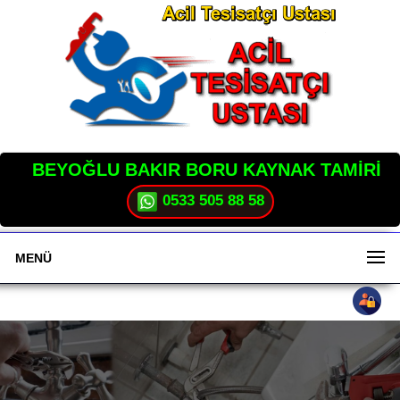
BEYOĞLU BAKIR BORU KAYNAK TAMİRİ
0533 505 88 58
MENÜ