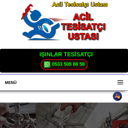
IŞINLAR TESİSATÇI
0533 505 88 58
MENÜ