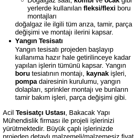
Doğalgaz saat,
kombi
ve
ocak
gibi
yerlerde kullanılan
fleksi/flexi
boru
montajları
doğalgaz ile ilgili tüm arıza, tamir, parça
değişimi ve montajı ilerini kapsar.
Yangın Tesisatı
Yangın tesisatı projeden başlayıp
kullanıma hazır hale getirilinceye kadar
yapılan işlerin tümünü kapsar. Yangın
boru
tesiatının montajı,
kaynak
işleri,
pompa
dairesinin kurulumu, yangın
dolapları, sprinkler montajı ve bunların
tamir bakım işleri, parça değişimi gibi.
Acil
Tesisatçı Ustası
, Bakacak Yapı
Mühendislik firması ile projeli işlerinizi
yürütmektedir. Büyük çaplı işlerinizde
projeden detaylı malzemeli/malzemesiz fiyat