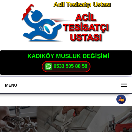
KADIKÖY MUSLUK DEĞİŞİMİ
0533 505 88 58
MENÜ