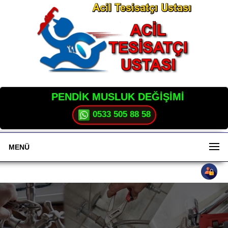
PENDİK MUSLUK DEĞİŞİMİ
0533 505 88 58
MENÜ