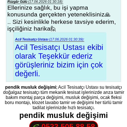
Rüzgâr Gülü
(17.06.2026 01:30:18):
Ellerinize sağlık, bu işi yapma
konusunda gerçekten yeteneklisiniz🙏
.. Sizi kesinlikle herkese tavsiye ederim,
işçiliğiniz harika🙋
Acil Tesisatçı Ustası
(17.06.2026 01:30:39):
Acil Tesisatçı Ustası ekibi
olarak Teşekkür ederiz
görüşleriniz bizim için çok
değerli.
pendik musluk değişimi
; Acil Tesisatçı Ustası su tesisatçı
doğalgaz tesisatçı tüm mekanik tesisat işlerinizde arıza tamir
bakım montaj parça değişimi, musluk değişimi, ocak fleksi
boru montajı, klozet lavabo tamir ve değişimi her türlü tamir
tadilat işlerinizde hızlı tesisatçı.
pendik musluk değişimi
0533 505 88 58