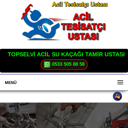
TOPSELVİ ACİL SU KAÇAĞI TAMİR USTASI
0533 505 88 58
MENÜ