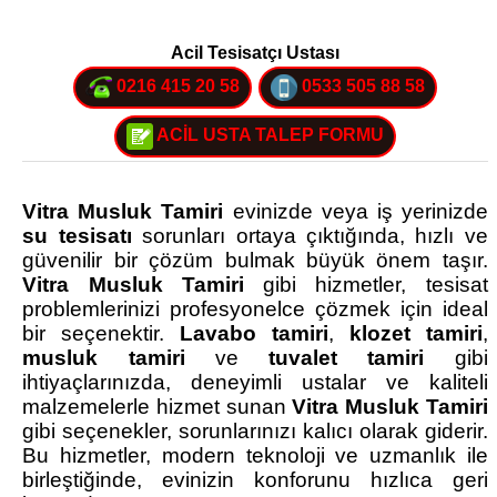
Acil Tesisatçı Ustası
0216 415 20 58
0533 505 88 58
ACİL USTA TALEP FORMU
Vitra Musluk Tamiri
evinizde veya iş yerinizde
su tesisatı
sorunları ortaya çıktığında, hızlı ve
güvenilir bir çözüm bulmak büyük önem taşır.
Vitra Musluk Tamiri
gibi hizmetler, tesisat
problemlerinizi profesyonelce çözmek için ideal
bir seçenektir.
Lavabo tamiri
,
klozet tamiri
,
musluk tamiri
ve
tuvalet tamiri
gibi
ihtiyaçlarınızda, deneyimli ustalar ve kaliteli
malzemelerle hizmet sunan
Vitra Musluk Tamiri
gibi seçenekler, sorunlarınızı kalıcı olarak giderir.
Bu hizmetler, modern teknoloji ve uzmanlık ile
birleştiğinde, evinizin konforunu hızlıca geri