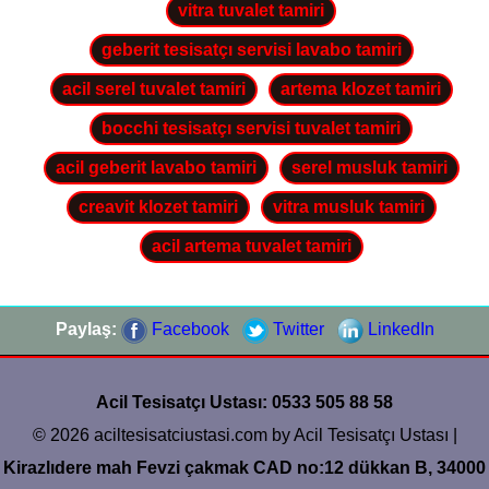
vitra tuvalet tamiri
geberit tesisatçı servisi lavabo tamiri
acil serel tuvalet tamiri
artema klozet tamiri
bocchi tesisatçı servisi tuvalet tamiri
acil geberit lavabo tamiri
serel musluk tamiri
creavit klozet tamiri
vitra musluk tamiri
acil artema tuvalet tamiri
Paylaş:
Facebook
Twitter
LinkedIn
Acil Tesisatçı Ustası: 0533 505 88 58
© 2026 aciltesisatciustasi.com by Acil Tesisatçı Ustası |
Kirazlıdere mah Fevzi çakmak CAD no:12 dükkan B, 34000