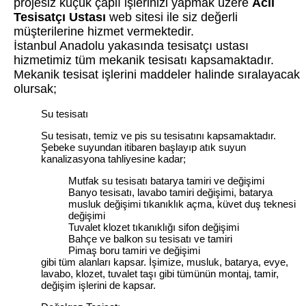
projesiz küçük çaplı işlerinizi yapmak üzere
Acil
Tesisatçı Ustası
web sitesi ile siz değerli
müşterilerine hizmet vermektedir.
İstanbul Anadolu yakasında tesisatçı ustası
hizmetimiz tüm mekanik tesisatı kapsamaktadır.
Mekanik tesisat işlerini maddeler halinde sıralayacak
olursak;
Su tesisatı
Su tesisatı, temiz ve pis su tesisatını kapsamaktadır.
Şebeke suyundan itibaren başlayıp atık suyun
kanalizasyona tahliyesine kadar;
Mutfak su tesisatı batarya tamiri ve değişimi
Banyo tesisatı, lavabo tamiri değişimi, batarya
musluk değişimi tıkanıklık açma, küvet duş teknesi
değişimi
Tuvalet klozet tıkanıklığı sifon değişimi
Bahçe ve balkon su tesisatı ve tamiri
Pimaş boru tamiri ve değişimi
gibi tüm alanları kapsar. İşimize, musluk, batarya, evye,
lavabo, klozet, tuvalet taşı gibi tümünün montaj, tamir,
değişim işlerini de kapsar.