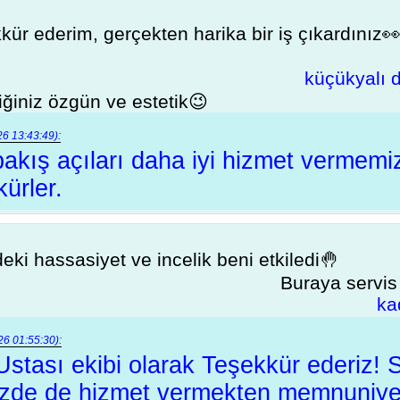
ekkür ederim, gerçekten harika bir iş çıkardınız
küçükyalı d
liğiniz özgün ve estetik😉
6 13:43:49):
 bakış açıları daha iyi hizmet vermemi
ürler.
eki hassasiyet ve incelik beni etkiledi🤚
Buraya servis
ka
6 01:55:30):
 Ustası ekibi olarak Teşekkür ederiz! 
inizde de hizmet vermekten memnuniye