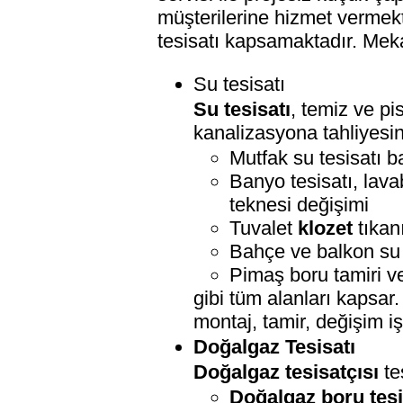
müşterilerine hizmet vermek
tesisatı kapsamaktadır. Meka
Su tesisatı
Su tesisatı
, temiz ve p
kanalizasyona tahliyesi
Mutfak su tesisatı b
Banyo tesisatı, lava
teknesi değişimi
Tuvalet
klozet
tıkan
Bahçe ve balkon su t
Pimaş boru tamiri v
gibi tüm alanları kapsar.
montaj, tamir, değişim iş
Doğalgaz Tesisatı
Doğalgaz tesisatçısı
te
Doğalgaz boru tesi