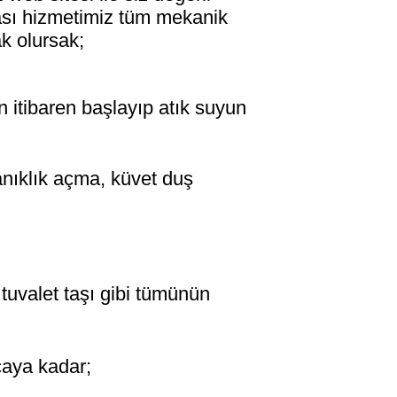
tası hizmetimiz tüm mekanik
ak olursak;
 itibaren başlayıp atık suyun
anıklık açma, küvet duş
 tuvalet taşı gibi tümünün
caya kadar;