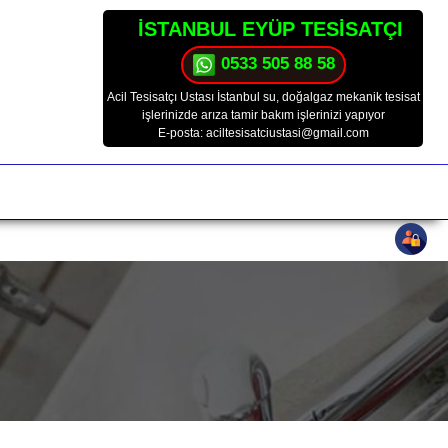
İSTANBUL EYÜP TESİSATÇI
0533 505 88 58
Acil Tesisatçı Ustası İstanbul su, doğalgaz mekanik tesisat
işlerinizde arıza tamir bakım işlerinizi yapıyor
E-posta: aciltesisatciustasi@gmail.com