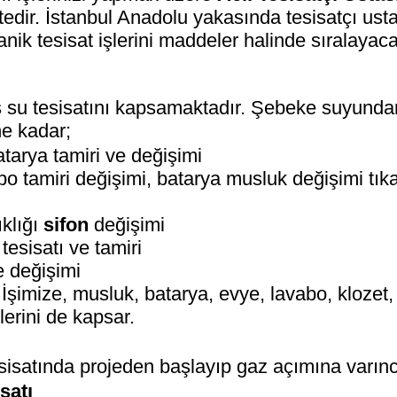
tedir. İstanbul Anadolu yakasında tesisatçı us
nik tesisat işlerini maddeler halinde sıralayac
is su tesisatını kapsamaktadır. Şebeke suyundan
ne kadar;
atarya tamiri ve değişimi
bo tamiri değişimi, batarya musluk değişimi tık
ıklığı
sifon
değişimi
esisatı ve tamiri
e değişimi
 İşimize, musluk, batarya, evye, lavabo, klozet,
lerini de kapsar.
sisatında projeden başlayıp gaz açımına varın
satı