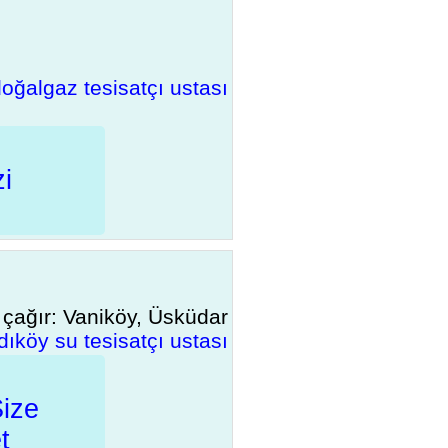

oğalgaz tesisatçı ustası
zi
 çağır: Vaniköy, Üsküdar
dıköy su tesisatçı ustası
Size
t