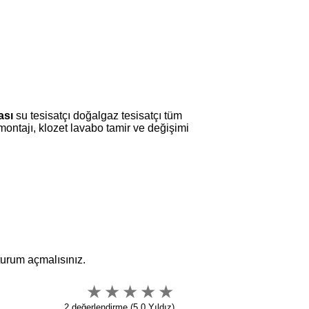
tası
su tesisatçı doğalgaz tesisatçı tüm
montajı, klozet lavabo tamir ve değişimi
oturum açmalısınız.
2 değerlendirme (5,0 Yıldız)