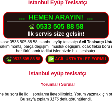
İstanbul Eyüp Tesisatçı
...
HEMEN ARAYIN!
...
0533 505 88 58
İlk servis size gelsin!
ustası: 0533 505 88 58 istanbul eyüp tesisatçı
Acil Tesisatçı Us
 bakım montaj parça değişimi, musluk değişimi, ocak fleksi boru 
her türlü tamir tadilat işlerinizde hızlı tesisatçı.
0533 505 88 58
ACİL USTA TALEP FORMU
istanbul eyüp tesisatçı
Yorumlar / Sorular
bu soru ile ilgili sorularını iletebilirsiniz. Yorum yazmak için 
Bu sayfa toplam
3176
defa görüntülendi.