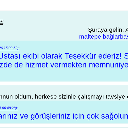
👏
Şuraya gelin:
maltepe bağlarbaş
6 15:03:59):
 Ustası ekibi olarak Teşekkür ederiz! 
inizde de hizmet vermekten memnuniye
mnun oldum, herkese sizinle çalışmayı tavsiy
 06:48:28):
rınız ve görüşleriniz için çok sağolun