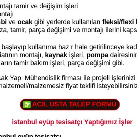
tajı tamir ve değişim işleri
ntajı
bi
ve
ocak
gibi yerlerde kullanılan
fleksi/flexi
ıza, tamir, parça değişimi ve montajı ilerini kaps
 başlayıp kullanıma hazır hale getirilinceye kad
iatının montajı,
kaynak
işleri,
pompa
dairesini
arın tamir bakım işleri, parça değişimi gibi.
ak Yapı Mühendislik firması ile projeli işleriniz
alzemeli/malzemesiz fiyat teklifi isteyebilirsini
ACİL USTA TALEP FORMU
istanbul eyüp tesisatçı Yaptığımız İşler
tanbul eyüp tesisatçı