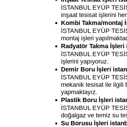
İSTANBUL EYÜP TESİSATÇ
inşaat tesisat işlerini 
Kombi Takma/montaj İşl
İSTANBUL EYÜP TESİSATÇ
montaj işleri yapılmaktad
Radyatör Takma İşleri 
İSTANBUL EYÜP TESİSATÇ
işlerini yapıyoruz.
Demir Boru İşleri istan
İSTANBUL EYÜP TESİSATÇ
mekanik tesisat ile ilgili
yapmaktayız.
Plastik Boru İşleri ist
İSTANBUL EYÜP TESİSATÇI
doğalgaz ve temiz su tes
Su Borusu İşleri istanb