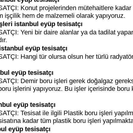
I: Konut projelerinden mütehaitlere kadar k
hem işçilik hem de malzemeli olarak yapıyoruz.
eri istanbul eyüp tesisatçı
I: Yeni bir daire alanlar ya da tadilat yapan
ır.
istanbul eyüp tesisatçı
I: Hangi tür olursa olsun her türlü radyatö
bul eyüp tesisatçı
I: Demir boru işleri gerek doğalgaz gerekse 
 boru işlerini yapıyoruz. Bu işler içerisinde boru
anbul eyüp tesisatçı
: Tesisat ile ilgili Plastik boru işleri yapıl
isatına kadar tüm plastik boru işleri yapılmakta
ul eyüp tesisatçı