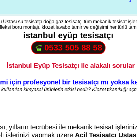
tçı Ustası su tesisatçı doğalgaz tesisatçı tüm mekanik tesisat işl
eksi boru montajı, klozet lavabo tamir ve değişimi her türlü tamir t
istanbul eyüp tesisatçı
0533 505 88 58
İstanbul Eyüp Tesisatçı ile alakalı sorular
emi için profesyonel bir tesisatçı mı yoksa 
 kullanılan kimyasal ürünlerin etkisi nedir? Klozet tıkanıklığı aç
ı, yılların tecrübesi ile mekanik tesisat işlerini
plı işlerinizi yapmak üzere
Acil Tesisatçı Ustas