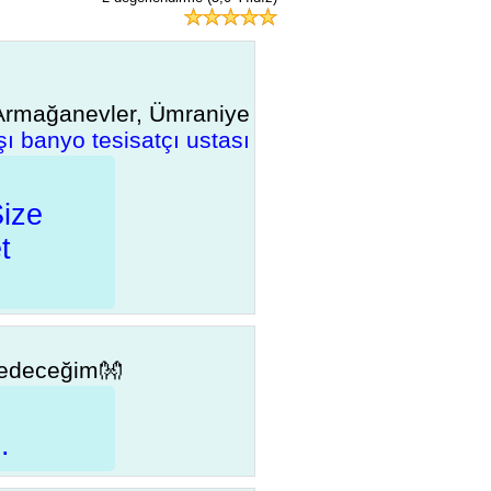
 Armağanevler, Ümraniye
ı banyo tesisatçı ustası
Size
t
e edeceğim👐
.