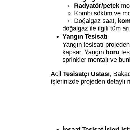
Radyatör/petek
mon
Kombi söküm ve mo
Doğalgaz saat,
kom
doğalgaz ile ilgili tüm ar
Yangın Tesisatı
Yangın tesisatı projeden
kapsar. Yangın
boru
tes
sprinkler montajı ve bunl
Acil
Tesisatçı Ustası
, Bakac
işlerinizde projeden detaylı m
İnşaat Tesisat İşleri is