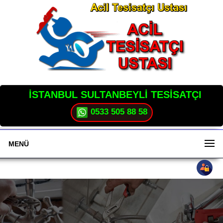
İSTANBUL SULTANBEYLİ TESİSATÇI
0533 505 88 58
MENÜ