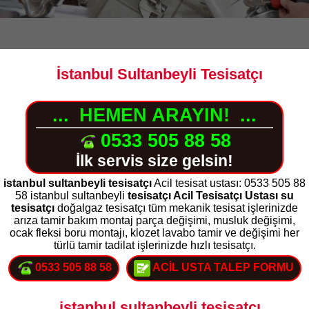
İstanbul Sultanbeyli Tesisatçı
...
HEMEN ARAYIN!
...
0533 505 88 58
İlk servis size gelsin!
istanbul sultanbeyli tesisatçı
Acil tesisat ustası: 0533 505 88
58 istanbul sultanbeyli
tesisatçı Acil Tesisatçı Ustası su
tesisatçı
doğalgaz tesisatçı tüm mekanik tesisat işlerinizde
arıza tamir bakım montaj parça değişimi, musluk değişimi,
ocak fleksi boru montajı, klozet lavabo tamir ve değişimi her
türlü tamir tadilat işlerinizde hızlı tesisatçı.
0533 505 88 58
ACİL USTA TALEP FORMU
istanbul sultanbeyli tesisatçı