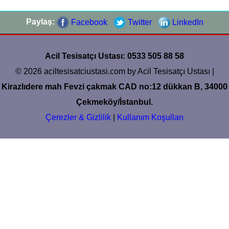
Paylaş:
Facebook
Twitter
LinkedIn
Acil Tesisatçı Ustası: 0533 505 88 58
© 2026 aciltesisatciustasi.com by Acil Tesisatçı Ustası |
Kirazlıdere mah Fevzi çakmak CAD no:12 dükkan B, 34000
Çekmeköy/İstanbul.
Çerezler & Gizlilik
|
Kullanım Koşulları