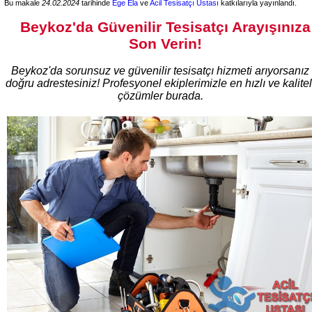
Bu makale
24.02.2024
tarihinde
Ege Ela
ve
Acil Tesisatçı Ustası
katkılarıyla yayınlandı.
Beykoz'da Güvenilir Tesisatçı Arayışınıza
Son Verin!
Beykoz'da sorunsuz ve güvenilir tesisatçı hizmeti arıyorsanız
doğru adrestesiniz! Profesyonel ekiplerimizle en hızlı ve kalitel
çözümler burada.