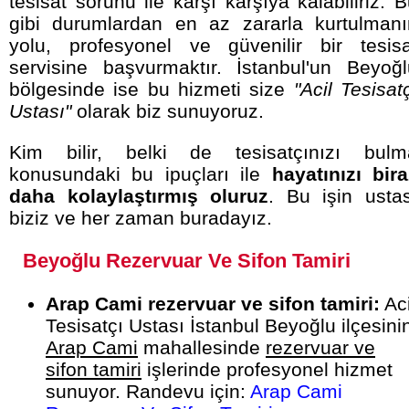
tesisat sorunu ile karşı karşıya kalabiliriz. 
gibi durumlardan en az zararla kurtulmanı
yolu, profesyonel ve güvenilir bir tesisa
servisine başvurmaktır. İstanbul'un Beyoğl
bölgesinde ise bu hizmeti size
"Acil Tesisat
Ustası"
olarak biz sunuyoruz.
Kim bilir, belki de tesisatçınızı bulm
konusundaki bu ipuçları ile
hayatınızı bira
daha kolaylaştırmış oluruz
. Bu işin ustas
biziz ve her zaman buradayız.
Beyoğlu Rezervuar Ve Sifon Tamiri
Arap Cami rezervuar ve sifon tamiri:
Aci
Tesisatçı Ustası İstanbul Beyoğlu ilçesini
Arap Cami
mahallesinde
rezervuar ve
sifon tamiri
işlerinde profesyonel hizmet
sunuyor. Randevu için:
Arap Cami