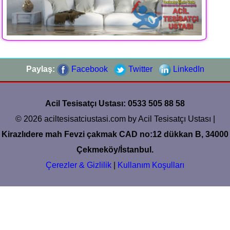
Paylaş:
Facebook
Twitter
LinkedIn
Acil Tesisatçı Ustası: 0533 505 88 58
© 2026 aciltesisatciustasi.com by Acil Tesisatçı Ustası |
Kirazlıdere mah Fevzi çakmak CAD no:12 dükkan B, 34000
Çekmeköy/İstanbul.
Çerezler & Gizlilik
|
Kullanım Koşulları