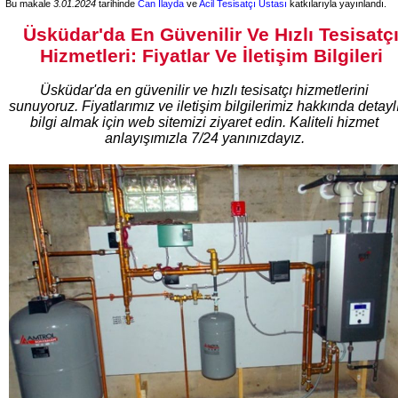
Bu makale
3.01.2024
tarihinde
Can İlayda
ve
Acil Tesisatçı Ustası
katkılarıyla yayınlandı.
Üsküdar'da En Güvenilir Ve Hızlı Tesisatç
Hizmetleri: Fiyatlar Ve İletişim Bilgileri
Üsküdar'da en güvenilir ve hızlı tesisatçı hizmetlerini
sunuyoruz. Fiyatlarımız ve iletişim bilgilerimiz hakkında detayl
bilgi almak için web sitemizi ziyaret edin. Kaliteli hizmet
anlayışımızla 7/24 yanınızdayız.