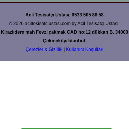
Acil Tesisatçı Ustası: 0533 505 88 58
© 2026 aciltesisatciustasi.com by Acil Tesisatçı Ustası |
Kirazlıdere mah Fevzi çakmak CAD no:12 dükkan B, 34000
Çekmeköy/İstanbul.
Çerezler & Gizlilik
|
Kullanım Koşulları