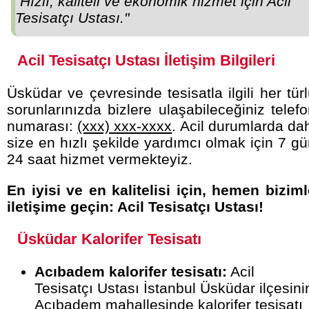
"Hızlı, kaliteli ve ekonomik hizmet için Acil
Tesisatçı Ustası."
Acil Tesisatçı Ustası İletişim Bilgileri
Üsküdar ve çevresinde tesisatla ilgili her tür
sorunlarınızda bizlere ulaşabileceğiniz telef
numarası:
(xxx) xxx-xxxx
. Acil durumlarda da
size en hızlı şekilde yardımcı olmak için 7 g
24 saat hizmet vermekteyiz.
En iyisi ve en kalitelisi için, hemen bizim
iletişime geçin: Acil Tesisatçı Ustası!
Üsküdar Kalorifer Tesisatı
Acıbadem kalorifer tesisatı:
Acil
Tesisatçı Ustası İstanbul Üsküdar ilçesini
Acıbadem
mahallesinde
kalorifer tesisatı